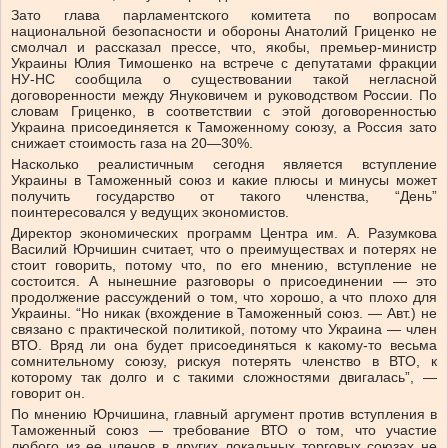
Зато глава парламентского комитета по вопросам
национальной безопасности и обороны Анатолий Гриценко не
смолчал и рассказал прессе, что, якобы, премьер-министр
Украины Юлия Тимошенко на встрече с депутатами фракции
НУ-НС сообщила о существовании такой негласной
договоренности между Януковичем и руководством России. По
словам Гриценко, в соответствии с этой договоренностью
Украина присоединяется к Таможенному союзу, а Россия зато
снижает стоимость газа на 20—30%.
Насколько реалистичным сегодня является вступление
Украины в Таможенный союз и какие плюсы и минусы может
получить государство от такого членства, “День”
поинтересовался у ведущих экономистов.
Директор экономических программ Центра им. А. Разумкова
Василий Юрчишин считает, что о преимуществах и потерях не
стоит говорить, потому что, по его мнению, вступление не
состоится. А нынешние разговоры о присоединении — это
продолжение рассуждений о том, что хорошо, а что плохо для
Украины. “Но никак (вхождение в Таможенный союз. — Авт.) не
связано с практической политикой, потому что Украина — член
ВТО. Вряд ли она будет присоединяться к какому-то весьма
сомнительному союзу, рискуя потерять членство в ВТО, к
которому так долго и с такими сложностями двигалась”, —
говорит он.
По мнению Юрчишина, главный аргумент против вступления в
Таможенный союз — требование ВТО о том, что участие
любого из ее членов в других локальных торговых союзах не