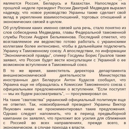
являются Россия, Беларусь и Казахстан. Напоследок на
прошлой неделе президент России Дмитрий Медведев выразил
надежду, что новое руководство Украины также сделает свой
вклад в укрепление взаимоотношений, торговых отношений и
экономических связей в целом.
Об углублении каких именно связей шла речь, стало понятно из
слов собеседника Медведева, главы Федеральной таможенной
службы России Андрея Бельяминова. Последний отметил, что
возглавляемое им ведомство готово работать с украинскими
коллегами более интенсивно, чтобы в дальнейшем подключить
Украину к Таможенному союзу. А впоследствии, по информации
“Экономической правды”, спикер Госдумы Борис Грызлов также
заявил, что Россия будет вести консультации с Украиной о ее
возможном вступлении в Таможенный союз.
В то же время, заместитель директора департамента
внешнеэкономической деятельности Министерства
иностранных дел Беларуси Антон Кудасов сообщил, что
Украина еще не обращалась к Комиссии Таможенного союза с
официальными предложениями о вступлении. “Если поступят
— мы их будем рассматривать”, — просуммировал он.
На такие “сватовства” украинский официальный политикум еще
не ответил. Так, новоизбранный президент Украины Виктор
Янукович никак не прокомментировал такие предложения.
Однако следует напомнить, что в период предвыборной
кампании он заявлял, что приложит все усилия для сближения
с Россией во всех направлениях, прежде всего, в
экономическом, в случае прихода к власти.