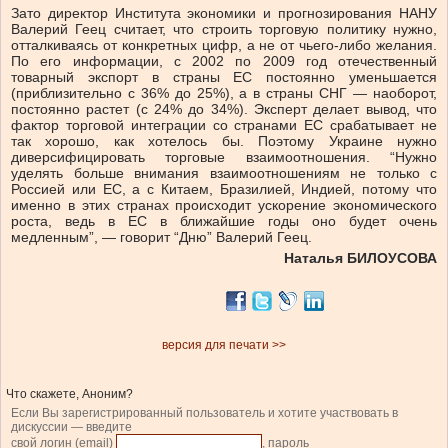
Зато директор Института экономики и прогнозирования НАНУ
Валерий Геец считает, что строить торговую политику нужно,
отталкиваясь от конкретных цифр, а не от чьего-либо желания.
По его информации, с 2002 по 2009 год отечественный
товарный экспорт в страны ЕС постоянно уменьшается
(приблизительно с 36% до 25%), а в страны СНГ — наоборот,
постоянно растет (с 24% до 34%). Эксперт делает вывод, что
фактор торговой интеграции со странами ЕС срабатывает не
так хорошо, как хотелось бы. Поэтому Украине нужно
диверсифицировать торговые взаимоотношения. “Нужно
уделять больше внимания взаимоотношениям не только с
Россией или ЕС, а с Китаем, Бразилией, Индией, потому что
именно в этих странах происходит ускорение экономического
роста, ведь в ЕС в ближайшие годы оно будет очень
медленным”, — говорит “Дню” Валерий Геец.
Наталья БИЛОУСОВА
версия для печати >>
Что скажете, Аноним?
Если Вы зарегистрированный пользователь и хотите участвовать в
дискуссии — введите
свой логин (email)
, пароль