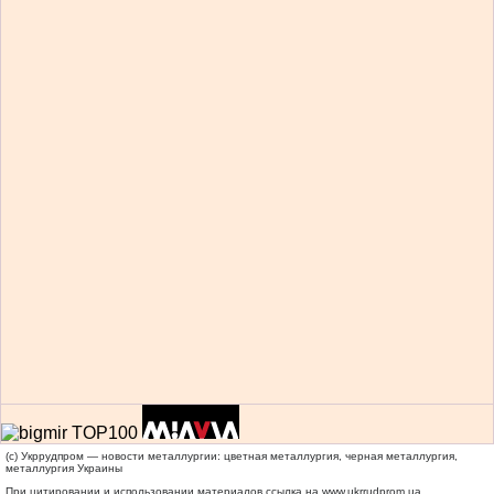
(c) Укррудпром — новости металлургии: цветная металлургия, черная металлургия,
металлургия Украины
При цитировании и использовании материалов ссылка на
www.ukrrudprom.ua