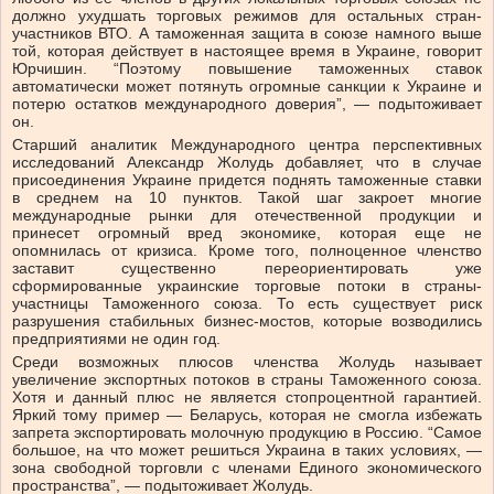
должно ухудшать торговых режимов для остальных стран-
участников ВТО. А таможенная защита в союзе намного выше
той, которая действует в настоящее время в Украине, говорит
Юрчишин. “Поэтому повышение таможенных ставок
автоматически может потянуть огромные санкции к Украине и
потерю остатков международного доверия”, — подытоживает
он.
Старший аналитик Международного центра перспективных
исследований Александр Жолудь добавляет, что в случае
присоединения Украине придется поднять таможенные ставки
в среднем на 10 пунктов. Такой шаг закроет многие
международные рынки для отечественной продукции и
принесет огромный вред экономике, которая еще не
опомнилась от кризиса. Кроме того, полноценное членство
заставит существенно переориентировать уже
сформированные украинские торговые потоки в страны-
участницы Таможенного союза. То есть существует риск
разрушения стабильных бизнес-мостов, которые возводились
предприятиями не один год.
Среди возможных плюсов членства Жолудь называет
увеличение экспортных потоков в страны Таможенного союза.
Хотя и данный плюс не является стопроцентной гарантией.
Яркий тому пример — Беларусь, которая не смогла избежать
запрета экспортировать молочную продукцию в Россию. “Самое
большое, на что может решиться Украина в таких условиях, —
зона свободной торговли с членами Единого экономического
пространства”, — подытоживает Жолудь.