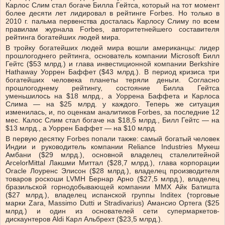
Карлос Слим стал богаче Билла Гейтса, который на тот момент
более десяти лет лидировал в рейтинге Forbes. Но только в
2010 г. пальма первенства досталась Карлосу Слиму по всем
правилам журнала Forbes, авторитетнейшего составителя
рейтинга богатейших людей мира.
В тройку богатейших людей мира вошли американцы: лидер
прошлогоднего рейтинга, основатель компании Microsoft Билл
Гейтс ($53 млрд.) и глава инвестиционной компании Berkshire
Hathaway Уоррен Баффет ($43 млрд.). В период кризиса три
богатейших человека планеты теряли деньги. Согласно
прошлогоднему рейтингу, состояние Билла Гейтса
уменьшилось на $18 млрд., а Уоррена Баффета и Карлоса
Слима — на $25 млрд. у каждого. Теперь же ситуация
изменилась, и, по оценкам аналитиков Forbes, за последние 12
мес. Калос Слим стал богаче на $18,5 млрд., Билл Гейтс — на
$13 млрд., а Уоррен Баффет — на $10 млрд.
В первую десятку Forbes попали также: самый богатый человек
Индии и руководитель компании Reliance Industries Мукеш
Амбани ($29 млрд.), основной владелец сталелитейной
ArcelorMittal Лакшми Миттал ($28,7 млрд.), глава корпорации
Oracle Лоуренс Элисон ($28 млрд.), владелец производителя
товаров роскоши LVMH Бернар Арно ($27,5 млрд.), владелец
бразильской горнодобывающей компании MMX Айк Батишта
($27 млрд.), владелец испанской группы Inditex (торговые
марки Zara, Massimo Dutti и Stradivarius) Амансио Ортега ($25
млрд.) и один из основателей сети супермаркетов-
дискаунтеров Aldi Карл Альбрехт ($23,5 млрд.).