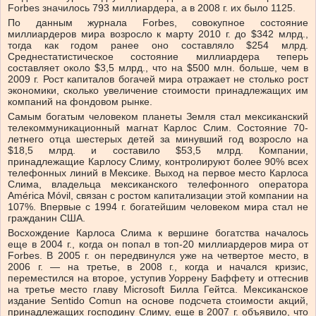
Forbes значилось 793 миллиардера, а в 2008 г. их было 1125.
По данным журнала Forbes, совокупное состояние
миллиардеров мира возросло к марту 2010 г. до $342 млрд.,
тогда как годом ранее оно составляло $254 млрд.
Среднестатистическое состояние миллиардера теперь
составляет около $3,5 млрд., что на $500 млн. больше, чем в
2009 г. Рост капиталов богачей мира отражает не столько рост
экономики, сколько увеличение стоимости принадлежащих им
компаний на фондовом рынке.
Самым богатым человеком планеты Земля стал мексиканский
телекоммуникационный магнат Карлос Слим. Состояние 70-
летнего отца шестерых детей за минувший год возросло на
$18,5 млрд. и составило $53,5 млрд. Компании,
принадлежащие Карлосу Слиму, контролируют более 90% всех
телефонных линий в Мексике. Выход на первое место Карлоса
Слима, владельца мексиканского телефонного оператора
América Móvil, связан с ростом капитализации этой компании на
107%. Впервые с 1994 г. богатейшим человеком мира стал не
гражданин США.
Восхождение Карлоса Слима к вершине богатства началось
еще в 2004 г., когда он попал в топ-20 миллиардеров мира от
Forbes. В 2005 г. он передвинулся уже на четвертое место, в
2006 г. — на третье, в 2008 г., когда и начался кризис,
переместился на второе, уступив Уоррену Баффету и оттеснив
на третье место главу Microsoft Билла Гейтса. Мексиканское
издание Sentido Comun на основе подсчета стоимости акций,
принадлежащих господину Слиму, еще в 2007 г. объявило, что