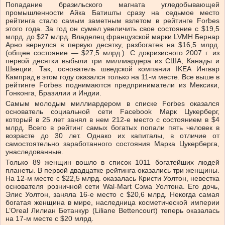
Попадание бразильского магната угледобывающей
промышленности Айка Батишты сразу на седьмое место
рейтинга стало самым заметным взлетом в рейтинге Forbes
этого года. За год он сумел увеличить свое состояние с $19,5
млрд. до $27 млрд. Владелец французской марки LVMH Бернар
Арно вернулся в первую десятку, разбогатев на $16,5 млрд.
(общее состояние — $27,5 млрд.). С докризисного 2007 г. из
первой десятки выбыли три миллиардера из США, Канады и
Швеции. Так, основатель шведской компании IKEA Ингвар
Кампрад в этом году оказался только на 11-м месте. Все выше в
рейтинге Forbes поднимаются предприниматели из Мексики,
Гонконга, Бразилии и Индии.
Самым молодым миллиардером в списке Forbes оказался
основатель социальной сети Facebook Марк Цукерберг,
который в 25 лет занял в нем 212-е место с состоянием в $4
млрд. Всего в рейтинг самых богатых попали пять человек в
возрасте до 30 лет. Однако их капиталы, в отличие от
самостоятельно заработанного состояния Марка Цукерберга,
унаследованные.
Только 89 женщин вошло в список 1011 богатейших людей
планеты. В первой двадцатке рейтинга оказались три женщины.
На 12-м месте с $22,5 млрд. оказалась Кристи Уолтон, невестка
основателя розничной сети Wal-Mart Сэма Уолтона. Его дочь,
Элис Уолтон, заняла 16-е место с $20,6 млрд. Некогда самая
богатая женщина в мире, наследница косметической империи
L’Oreal Лилиан Бетанкур (Liliane Bettencourt) теперь оказалась
на 17-м месте с $20 млрд.