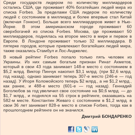
Среди государств лидером по количеству миллиардеров
остались США, где проживает 40% богатейших людей мира из
списка Forbes. За пределами США лидером по количеству
людей с состоянием в миллиард и более впервые стал Китай
(включая Гонконг). Больше всего миллиардеров живет в Нью-
Йорке. В этом американском городе проживают 60
сверхбогачей из списка Forbes. Москва, где проживают 50
миллиардеров, поднялась на второе место в мире и первое в
Европе. В Лондоне проживают только 32 миллиардера. В
пятерке городов, которые привлекают богатейших людей мира,
также оказались Стамбул и Лос-Анджелес.
В новый рейтинг Forbes попало только пять человек из
Украины. Из них самым богатым признан Ринат Ахметов,
который в свои 43 года занимает 148-е место с состоянием в
$5,2 млрд. Виктор Пинчук накопил $3,1 млрд. (при $2,6 млрд.
год назад), однако занимает теперь 307-е место (246-е — год
назад). У Игоря Коломойского теперь $2 млрд., а не $1,2 млрд.,
как ранее, и 488-е место (601-е — год назад). Геннадий
Боголюбов за год увеличил свое состояние на $0,6 млрд. — до
$1,7 млрд., и поднялся на 55 строк в рейтинге, оказавшись на
582-м месте. Константин Жеваго с состоянием в $1,2 млрд. в
свои 36 лет занимает 828-е место в списке Forbes, тогда как в
прошлогоднем рейтинге он не значился.
Дмитрий БОНДАРЕНКО