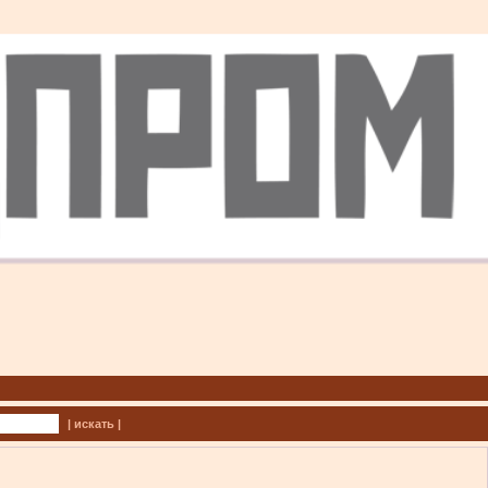
| искать |