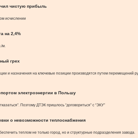
личил чистую прибыль
вом исчислении
а на 2,4%
./м.
ьный грех
тации и назначения на ключевые позиции производятся путем перемещений р
спортом электроэнергии в Польшу
отказаться”. Поэтому ДТЭК пришлось “договориться” с “ЭКУ”
евки о невозможности теплоснабжения
беспечить теплом не только город, но и структурные подразделения завода.