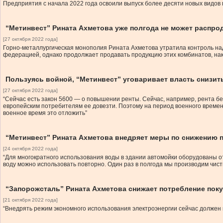
Предприятия с начала 2022 года освоили выпуск более десяти новых видов
“Метинвест” Рината Ахметова уже полгода не может распр
[27 октября 2022 года]
Горно-металлургическая монополия Рината Ахметова утратила контроль над
федерацией, однако продолжает продавать продукцию этих комбинатов, на
Пользуясь войной, “Метинвест” уговаривает власть снизит
[27 октября 2022 года]
“Сейчас есть закон 5600 — о повышении ренты. Сейчас, например, рента бер
европейским потребителям ее довезти. Поэтому на период военного времен
военное время это отложить”
“Метинвест” Рината Ахметова внедряет меры по снижению 
[24 октября 2022 года]
“Для многократного использования воды в здании автомойки оборудованы от
воду можно использовать повторно. Один раз в полгода мы производим чис
“Запорожсталь” Рината Ахметова снижает потребление поку
[21 октября 2022 года]
“Внедрять режим экономного использования электроэнергии сейчас должен 