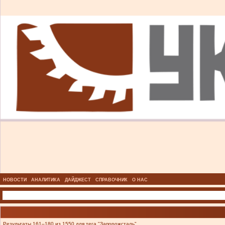
НОВОСТИ
АНАЛИТИКА
ДАЙДЖЕСТ
СПРАВОЧНИК
О НАС
Результаты 161–180 из 1550 для тега "Запорожсталь".