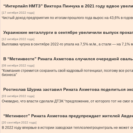
“Интерпайп НМТЗ” Виктора Пинчука в 2021 году вдвое уве
[17 октября 2022 года]
Чистый доход предприятия по итогам прошлого года вырос на 43,6% в годо
Украинские металлурги в сентябре увеличили выпуск прокат
[12 октября 2022 года]
Выплавка чугуна в сентябре 2022-го упала на 7,5% м./м., а стали — на 7,1% м
В “Метинвесте” Рината Ахметова случился очередной свал
[08 октября 2022 года]
“Компания стремится сохранить свой кадровый потенциал, поэтому все ро
бизнеса”
Ростислав Шурма заставил Рината Ахметова поделиться эк
[03 октября 2022 года]
Очевидно, что власти сделали ДТЭК “предложение, от которого тот не смог 
“Метинвест” Рината Ахметова предупреждает жителей Авде
[20 сентября 2022 года]
В 2022 году впервые в истории заводская теплоэлектроцентраль не может о