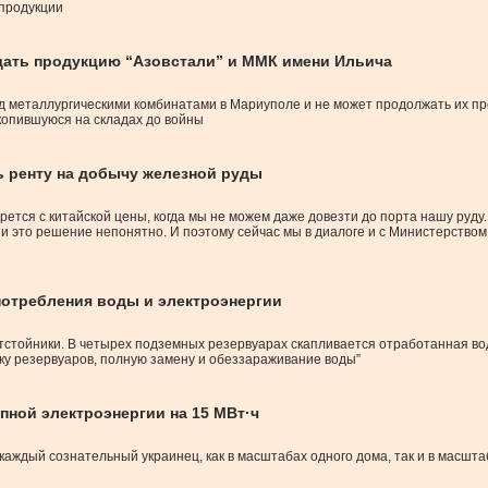
 продукции
одать продукцию “Азовстали” и ММК имени Ильича
 металлургическими комбинатами в Мариуполе и не может продолжать их пр
копившуюся на складах до войны
ь ренту на добычу железной руды
ется с китайской цены, когда мы не можем даже довезти до порта нашу руду.
и это решение непонятно. И поэтому сейчас мы в диалоге и с Министерством
потребления воды и электроэнергии
стойники. В четырех подземных резервуарах скапливается отработанная вода.
тку резервуаров, полную замену и обеззараживание воды”
пной электроэнергии на 15 МВт·ч
каждый сознательный украинец, как в масштабах одного дома, так и в масш