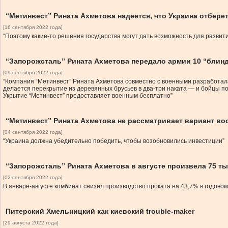
“Метинвест” Рината Ахметова надеется, что Украина отбере
[16 сентября 2022 года]
“Поэтому какие-то решения государства могут дать возможность для развит
“Запорожсталь” Рината Ахметова передало армии 10 “блинд
[09 сентября 2022 года]
“Компания “Метинвест” Рината Ахметова совместно с военными разработала
делается перекрытие из деревянных брусьев в два-три наката — и бойцы по
Укрытие “Метинвест” предоставляет военным бесплатно”
“Метинвест” Рината Ахметова не рассматривает вариант во
[04 сентября 2022 года]
“Украина должна убедительно победить, чтобы возобновились инвестиции”
“Запорожсталь” Рината Ахметова в августе произвела 75 ты
[02 сентября 2022 года]
В январе-августе комбинат снизил производство проката на 43,7% в годовом
Питерский Хмельницкий как киевский trouble-maker
[29 августа 2022 года]