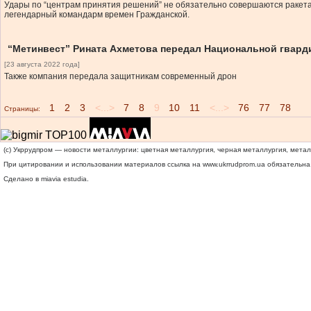
Удары по “центрам принятия решений” не обязательно совершаются ракета
легендарный командарм времен Гражданской.
“Метинвест” Рината Ахметова передал Национальной гвард
[23 августа 2022 года]
Также компания передала защитникам современный дрон
1
2
3
<...>
7
8
9
10
11
<...>
76
77
78
Страницы:
(c) Укррудпром — новости металлургии: цветная металлургия, черная металлургия, мета
При цитировании и использовании материалов ссылка на
www.ukrrudprom.ua
обязательна.
Сделано в miavia estudia.