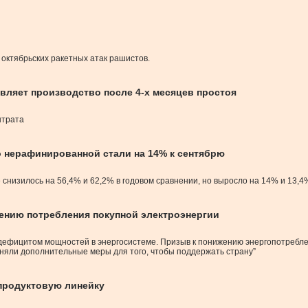
 октябрьских ракетных атак рашистов.
ляет производство после 4-х месяцев простоя
нтрата
о нерафинированной стали на 14% к сентябрю
снизилось на 56,4% и 62,2% в годовом сравнении, но выросло на 14% и 13,4%
жению потребления покупной электроэнергии
, дефицитом мощностей в энергосистеме. Призыв к понижению энергопотребле
няли дополнительные меры для того, чтобы поддержать страну”
продуктовую линейку