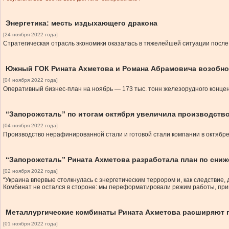
Энергетика: месть издыхающего дракона
[24 ноября 2022 года]
Стратегическая отрасль экономики оказалась в тяжелейшей ситуации после
Южный ГОК Рината Ахметова и Романа Абрамовича возобнов
[04 ноября 2022 года]
Оперативный бизнес-план на ноябрь — 173 тыс. тонн железорудного конце
“Запорожсталь” по итогам октября увеличила производств
[04 ноября 2022 года]
Производство нерафинированной стали и готовой стали компании в октябре 
“Запорожсталь” Рината Ахметова разработала план по сни
[02 ноября 2022 года]
“Украина впервые столкнулась с энергетическим террором и, как следствие
Комбинат не остался в стороне: мы переформатировали режим работы, при
Металлургические комбинаты Рината Ахметова расширяют 
[01 ноября 2022 года]