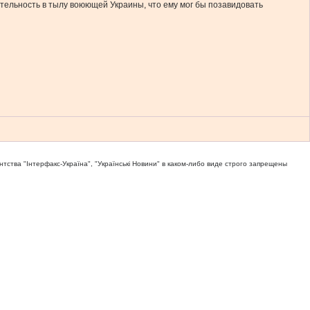
ельность в тылу воюющей Украины, что ему мог бы позавидовать
тва "Iнтерфакс-Україна", "Українськi Новини" в каком-либо виде строго запрещены