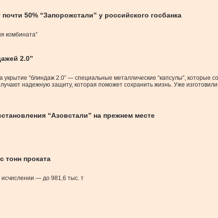
т почти 50% “Запорожстали” у российского госбанка
ия комбината”
ажей 2.0”
 укрытие “блиндаж 2.0” — специальные металлические “капсулы”, которые со
лучают надежную защиту, которая поможет сохранить жизнь. Уже изготовили 
сстановления “Азовстали” на прежнем месте
с тонн проката
 исчислении — до 981,6 тыс. т