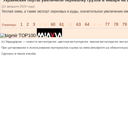
Украинские порты увеличили перевалку грузов в январе на
[12 февраля 2020 года]
Теплая зима, а также экспорт зерновых и руды, значительное увеличение им
1
2
3
<...>
60
61
62
63
64
<...>
77
78
79
Страницы:
(c) Укррудпром — новости металлургии: цветная металлургия, черная металлургия, мета
При цитировании и использовании материалов ссылка на
www.ukrrudprom.ua
обязательна.
Сделано в miavia estudia.