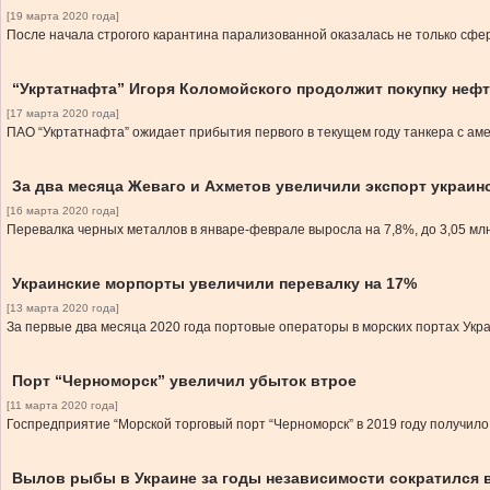
[19 марта 2020 года]
После начала строгого карантина парализованной оказалась не только сфер
“Укртатнафта” Игоря Коломойского продолжит покупку неф
[17 марта 2020 года]
ПАО “Укртатнафта” ожидает прибытия первого в текущем году танкера с аме
За два месяца Жеваго и Ахметов увеличили экспорт украин
[16 марта 2020 года]
Перевалка черных металлов в январе-феврале выросла на 7,8%, до 3,05 млн
Украинские морпорты увеличили перевалку на 17%
[13 марта 2020 года]
За первые два месяца 2020 года портовые операторы в морских портах Укр
Порт “Черноморск” увеличил убыток втрое
[11 марта 2020 года]
Госпредприятие “Морской торговый порт “Черноморск” в 2019 году получило 1
Вылов рыбы в Украине за годы независимости сократился в