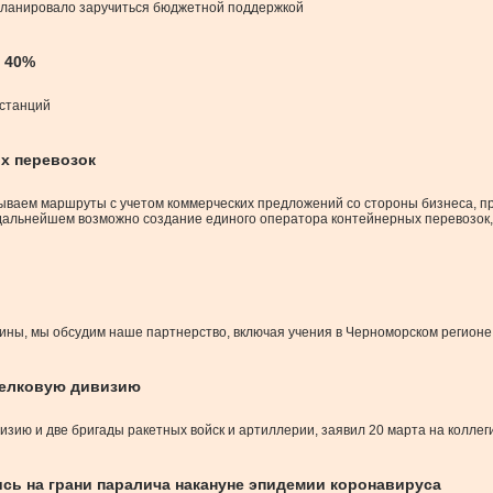
ланировало заручиться бюджетной поддержкой
а 40%
 станций
х перевозок
ваем маршруты с учетом коммерческих предложений со стороны бизнеса, про
дальнейшем возможно создание единого оператора контейнерных перевозок, 
аины, мы обсудим наше партнерство, включая учения в Черноморском регионе
релковую дивизию
визию и две бригады ракетных войск и артиллерии, заявил 20 марта на колл
ись на грани паралича накануне эпидемии коронавируса