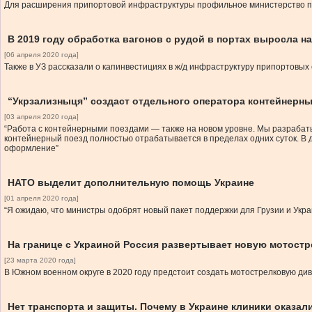
Для расширения припортовой инфраструктуры профильное министерство п
В 2019 году обработка вагонов с рудой в портах выросла н
[06 апреля 2020 года]
Также в УЗ рассказали о капинвестициях в ж/д инфраструктуру припортовых
“Укрзализныця” создаст отдельного оператора контейнерны
[03 апреля 2020 года]
“Работа с контейнерными поездами — также на новом уровне. Мы разрабаты
контейнерный поезд полностью отрабатывается в пределах одних суток. В 
оформление”
НАТО выделит дополнительную помощь Украине
[01 апреля 2020 года]
“Я ожидаю, что министры одобрят новый пакет поддержки для Грузии и Укр
На границе с Украиной Россия развертывает новую мотост
[23 марта 2020 года]
В Южном военном округе в 2020 году предстоит создать мотострелковую ди
Нет транспорта и защиты. Почему в Украине клиники оказал