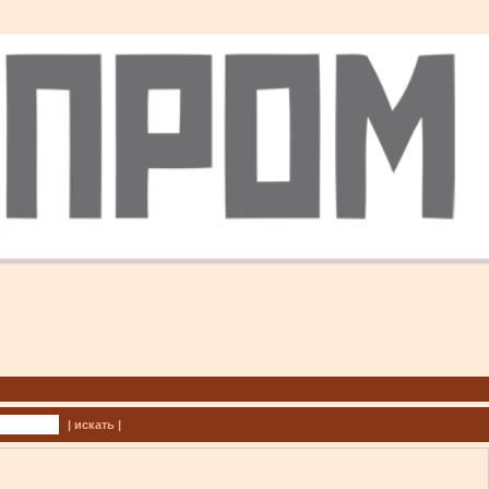
| искать |