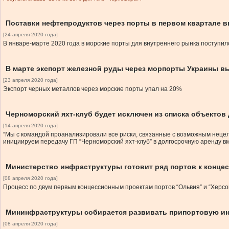
Поставки нефтепродуктов через порты в первом квартале 
[24 апреля 2020 года]
В январе-марте 2020 года в морские порты для внутреннего рынка поступил
В марте экспорт железной руды через морпорты Украины в
[23 апреля 2020 года]
Экспорт черных металлов через морские порты упал на 20%
Черноморский яхт-клуб будет исключен из списка объектов
[14 апреля 2020 года]
“Мы с командой проанализировали все риски, связанные с возможным нецел
инициируем передачу ГП “Черноморский яхт-клуб” в долгосрочную аренду в
Министерство инфраструктуры готовит ряд портов к конце
[08 апреля 2020 года]
Процесс по двум первым концессионным проектам портов “Ольвия” и “Херсо
Мининфраструктуры собирается развивать припортовую и
[08 апреля 2020 года]