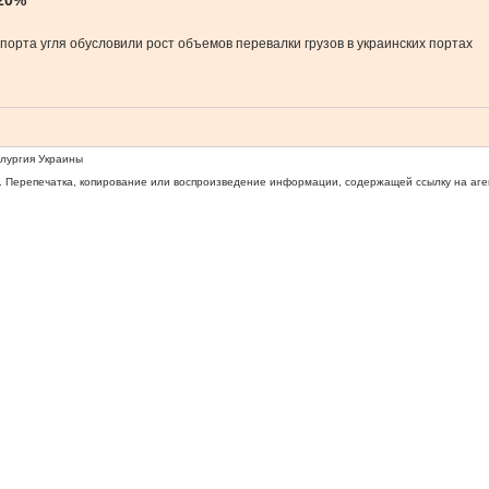
 20%
порта угля обусловили рост объемов перевалки грузов в украинских портах
ллургия Украины
 Перепечатка, копирование или воспроизведение информации, содержащей ссылку на агентс