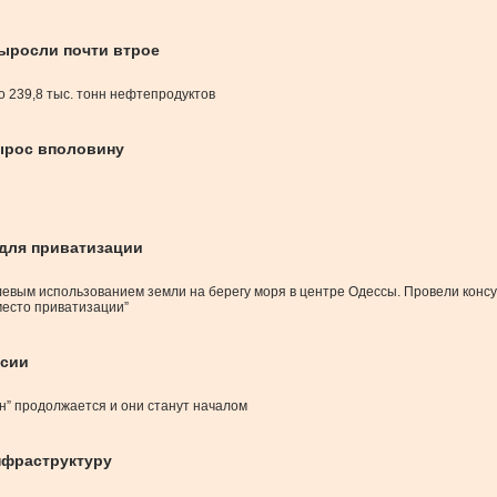
выросли почти втрое
о 239,8 тыс. тонн нефтепродуктов
ырос вполовину
 для приватизации
евым использованием земли на берегу моря в центре Одессы. Провели консу
место приватизации”
ссии
н” продолжается и они станут началом
нфраструктуру