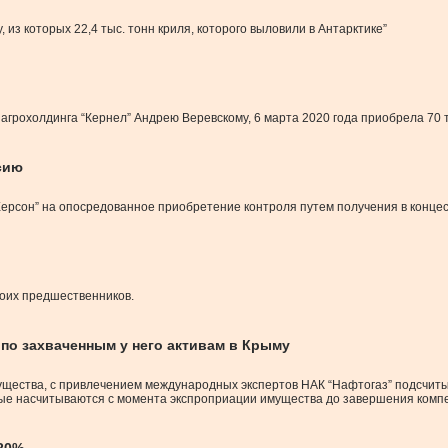
у, из которых 22,4 тыс. тонн криля, которого выловили в Антарктике”
агрохолдинга “Кернел” Андрею Веревскому, 6 марта 2020 года приобрела 70 
сию
сон” на опосредованное приобретение контроля путем получения в концесс
оих предшественников.
 по захваченным у него активам в Крыму
щества, с привлечением международных экспертов НАК “Нафтогаз” подсчитыв
орые насчитываются с момента экспроприации имущества до завершения комп