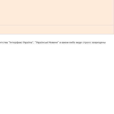
тва "Iнтерфакс-Україна", "Українськi Новини" в каком-либо виде строго запрещены