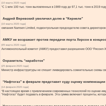
[10 марта 2020 года]
“С 1 млн 100 тыс. тонн выловленных в 1989 году до 97,1 тыс. тонн в 2019 год
Андрей Веревский увеличил долю в “Кернеле”
[10 марта 2020 года]
омпания Namsen Limited, подконтрольная председателю совета директоров 
АМКУ не возражает против передачи порта Херсон в концес
[05 марта 2020 года]
Антимонопольный комитет (АМКУ) предоставил разрешение ООО “Рисоил-Хер
Охранитель “наработок”
[25 февраля 2020 года]
Министр инфраструктуры не спешит ликвидировать сомнительные схемы св
“Нафтогаз” в феврале представит суду оценку компенсации
[14 февраля 2020 года]
“В настоящее время с привлечением современных технологий по оценке иму
“Нафтогаз” будет подавать в феврале. Эта сумма включает проценты, кот