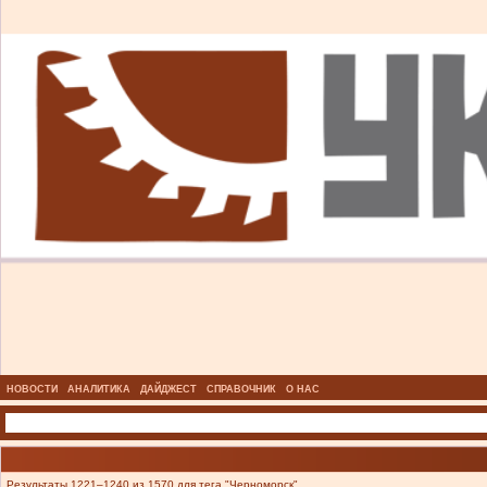
НОВОСТИ
АНАЛИТИКА
ДАЙДЖЕСТ
СПРАВОЧНИК
О НАС
Результаты 1221–1240 из 1570 для тега "Черноморск".