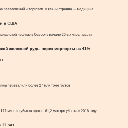
а развлечений и торговли. А как ни странно — медицина.
ти в США
риканской нефтью в Одессу в начале 20-ых чисел марта
ской железной руды через морпорты на 41%
 т
аины перевалили более 27 млн тонн грузов
77 млн грн убытка против 61,2 млн грн убытка в 2018 году
 11 раз