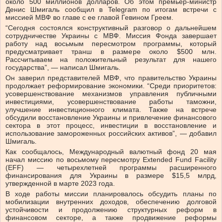
около 500 миллионов долларов. Об этом премьер-министр
Денис Шмигаль сообщил в Telegram по итогам встречи с
миссией МВФ во главе с ее главой Гевином Греем.
“Сегодня состоялся конструктивный разговор о дальнейшем
сотрудничестве Украины с МВФ. Миссия Фонда завершает
работу над восьмым пересмотром программы, который
предусматривает транш в размере около $500 млн.
Рассчитываем на положительный результат для нашего
государства”, — написал Шмигаль.
Он заверил представителей МВФ, что правительство Украины
продолжает реформирование экономики. “Среди приоритетов:
усовершенствование механизмов управления публичными
инвестициями, усовершенствование работы таможни,
улучшение инвестиционного климата. Также на встрече
обсудили восстановление Украины и привлечение финансового
сектора в этот процесс, инвестиции в восстановление и
использование замороженных российских активов”, — добавил
Шмигаль.
Как сообщалось, Международный валютный фонд 20 мая
начал миссию по восьмому пересмотру Extended Fund Facility
(EFF) — четырехлетней программы расширенного
финансирования для Украины в размере $15,5 млрд,
утвержденной в марте 2023 года.
В ходе работы миссии планировалось обсудить планы по
мобилизации внутренних доходов, обеспечению долговой
устойчивости и продолжению структурных реформ в
финансовом секторе, а также продвижение реформы