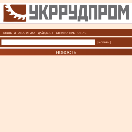
НОВОСТИ
АНАЛИТИКА
ДАЙДЖЕСТ
СПРАВОЧНИК
О НАС
| искать |
НОВОСТЬ