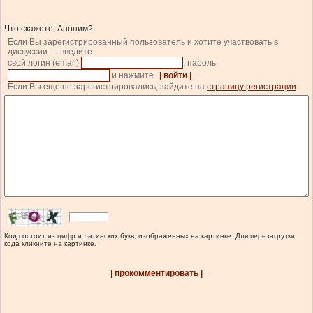
Что скажете, Аноним?
Если Вы зарегистрированный пользователь и хотите участвовать в
дискуссии — введите
свой логин (email)
, пароль
и нажмите
| войти |
.
Если Вы еще не зарегистрировались, зайдите на
страницу регистрации
.
Код состоит из цифр и латинских букв, изображенных на картинке. Для перезагрузки
кода кликните на картинке.
| прокомментировать |