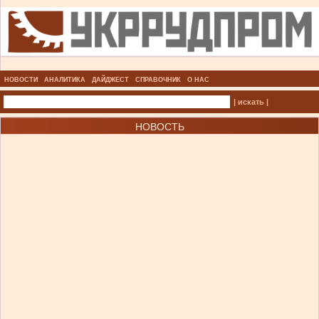
НОВОСТИ
АНАЛИТИКА
ДАЙДЖЕСТ
СПРАВОЧНИК
О НАС
| искать |
НОВОСТЬ