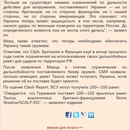
“Больше не существует никаких ограничений по дальности
действия для вооружения, поставляемого Украине — ни со
стороны британцев, ни со стороны французов, ни с нашей
стороны, ни со стороны американцев. Это означает, что
Украина теперь может защищаться, в том числе, например,
нанося удары по военным позициям на территории России. До
определенного момента она не могла этого делать”, — заявил
он.
Мерц также отметил, что теперь необходимо обеспечить
Украину таким оружием.
Отметим, что США, Британия и Франция ещё в конце прошлого
года сняли ограничения на использование своих дальнобойных
ракет для ударов по территории РФ.
После заявления Мерца о снятии ограничения по
дальнобойности поставляемого Киеву оружия, СМИ назвали,
сколько немецких ракет Taurus может получить Украина, если
решение об их поставке будет принято.
По оценке Clash Report, ВСУ могут получить 100—150 ракет.
“Ожидается, что Германия поставит 100—150 крылатых ракет
Taurus, аналогичных британо-французским Storm
Shadow/SCALP-EG”, — заявляет издание.
версия для печати >>