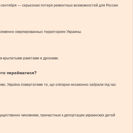
3 сентября — серьезная потеря ремонтных возможностей для России.
ременно оккупированных территориях Украины.
ев крылатыми ракетами и дронами.
арто перейматися?
во, Україна повертатиме те, що олігархи незаконно забрали під час
ущественно чиновники, причастные к депортации украинских детей