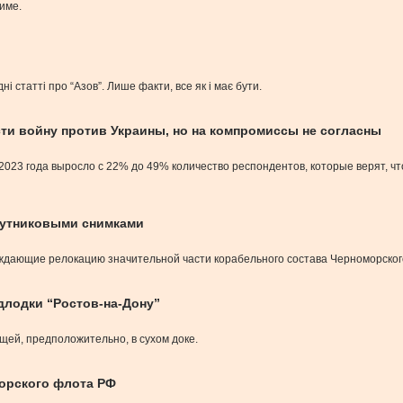
тиме.
 статті про “Азов”. Лише факти, все як і має бути.
ти войну против Украины, но на компромиссы не согласны
023 года выросло с 22% до 49% количество респондентов, которые верят, чт
путниковыми снимками
ждающие релокацию значительной части корабельного состава Черноморског
длодки “Ростов-на-Дону”
щей, предположительно, в сухом доке.
орского флота РФ