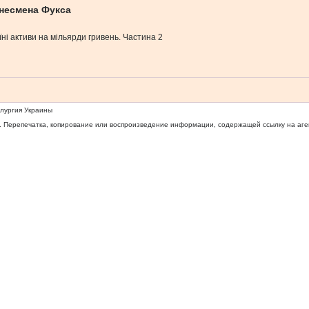
знесмена Фукса
їні активи на мільярди гривень. Частина 2
ллургия Украины
 Перепечатка, копирование или воспроизведение информации, содержащей ссылку на агентс