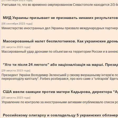
[15 сентября 2023 года]
Учитывая то, что во временно оккупированном Севастополе находится 2/3 
МИД Украины призывает не признавать никаких результато
[08 сентября 2023 года]
Министерство иностранных дел Украины призвало международных партнеро
Массированный налет беспилотников. Как украинские дрон
[31 августа 2023 года]
Массированный удар дронами по объектам на территории России и в аннекс
“Хто ти після 24 лютого” або націоналізація на марші. През
[29 августа 2023 года]
Президент України Володимир Зеленський у своєму вчорашньому інтервʼю по с
перерозподілу капіталу”. Forbes розбирався, про кого саме з “олігархів” йдет
США ввели санкции против матери Кадырова, директора “Ар
[25 августа 2023 года]
Управление по контролю за иностранными активами опубликовало список ро
Российскому олигарху и совладельцу 5 украинских облэне