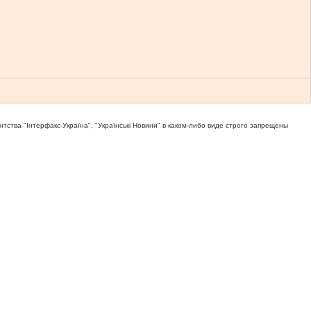
тва "Iнтерфакс-Україна", "Українськi Новини" в каком-либо виде строго запрещены