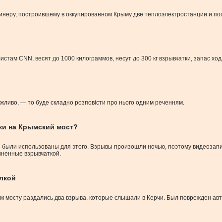
инеру, построившему в оккупированном Крыму две теплоэлектростанции и п
там CNN, весят до 1000 килограммов, несут до 300 кг взрывчатки, запас ход
ожливо, — то буде складно розповісти про нього одним реченням.
ки на Крымский мост?
 были использованы для этого. Взрывы произошли ночью, поэтому видеозапис
чиненные взрывчаткой.
елкой
мском мосту раздались два взрыва, которые слышали в Керчи. Был поврежден 