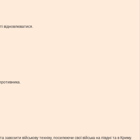
ті відновлюватися.
противника.
а завозити військову техніку, посилюючи свої війська на півдні та в Криму.