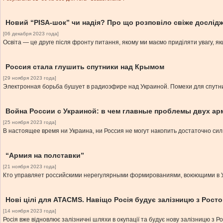
Новий “PISA-шок” чи надія? Про що розповіло свіже дослід
[06 декабря 2023 года]
Освіта — це друге після фронту питання, якому ми маємо приділяти увагу, я
Россия стала глушить спутники над Крымом
[29 ноября 2023 года]
Электронная борьба бушует в радиоэфире над Украиной. Помехи для спутн
Война России с Украиной: в чем главные проблемы двух ар
[25 ноября 2023 года]
В настоящее время ни Украина, ни Россия не могут накопить достаточно си
“Армия на полставки”
[21 ноября 2023 года]
Кто управляет российскими нерегулярными формированиями, воюющими в 
Нові цілі для ATACMS. Навіщо Росія будує залізницю з Рост
[14 ноября 2023 года]
Росія вже відновлює залізничні шляхи в окупації та будує нову залізницю з Ро