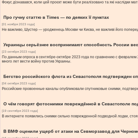
Фокус дізнавався, коли цей проєкт може бути реалізовано та які наслідки ма
Про гучну статтю в Times — по деяких її пунктах
[01 ноября 2023 года]
Не важливо, Шустер — уродженець Москви чи Києва, не важливі його попередні
Украинцы серьёзнее воспринимают способность России вес
[23 октября 2023 года]
По данным опроса в сентябре-октябре 2023 года по сравнению с февралем 2
много лет вести войну против Украины.
Бегство российского флота из Севастополя подтвержден с
[04 октября 2023 года]
Российские провоенные каналы опубликовали спутниковые снимки, подтвер
О чём говорят фотоснимки повреждённой в Севастополе по
[19 сентября 2023 года]
В интернете появились снимки сильно поврежденной подводной лодки, стоя
В ВМФ оценили ущерб от атаки на Севморзавод для Черном