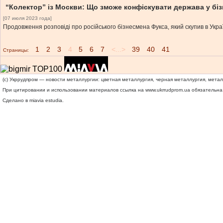
“Колектор” із Москви: Що зможе конфіскувати держава у бі
[07 июля 2023 года]
Продовження розповіді про російського бізнесмена Фукса, який скупив в Укра
1
2
3
4
5
6
7
<...>
39
40
41
Страницы:
(c) Укррудпром — новости металлургии: цветная металлургия, черная металлургия, мета
При цитировании и использовании материалов ссылка на
www.ukrrudprom.ua
обязательна.
Сделано в miavia estudia.