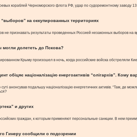
боевых кораблей Черноморского флота РФ, удар по судоремонтному заводу 1
в “выборов” на оккупированных территориях
в не признавать результаты проведенных Россией незаконных выборов на в
ы могли долететь до Пскова?
ированном Крыму произошел в ночь, когда российские войска обстреляли Ки
идент обіцяє націоналізацію енергоактивів “олігархів”. Кому в
уті анонсував подальшу націоналізацію енергетичних активів. “Там, де можли
ься?
тека” и других
ссийских граждан, к которым применяют персональные санкции. В нем преим
рго Гинеру сообщили о подозрении