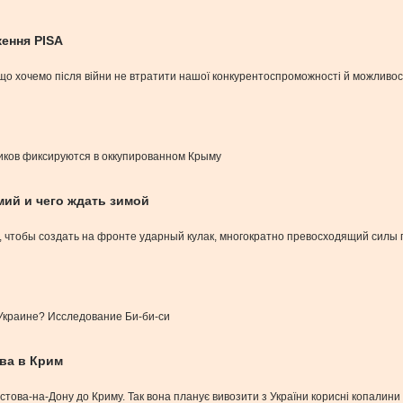
ження PISA
кщо хочемо після війни не втратити нашої конкурентоспроможності й можливос
иков фиксируются в оккупированном Крыму
мий и чего ждать зимой
л, чтобы создать на фронте ударный кулак, многократно превосходящий силы 
Украине? Исследование Би-би-си
ова в Крим
стова-на-Дону до Криму. Так вона планує вивозити з України корисні копалини т