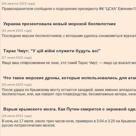
[04 августа 2023 года]
Правоохранители сообщили о подозрении президенту ФК “ЦСКА” Евгению Г
Украина презентовала новый морской беспилотник
[31 июля 2023 года]
Последние версии беспилотников, с которыми удалось ознакомиться журналис
Тарас Чмут: “У цій війні служити будуть всі”
[27 июля 2023 года]
Якщо ваш співрозмовник не знає, хто такий Тарас Чмут, — якщо це взагалі м
Что такое морские дроны, которые использовались для ата
[20 июля 2023 года]
После удара по Крымскому мосту остается загадкой, какие именно аппараты
беспилотные, или, как говорят про плавсредства, безэкипажные катера, на
Взрыв крымского мозга. Как Путин смирится с зерновой сд
[18 июля 2023 года]
В ночь на 17 июля, около трех часов ночи, примерно в 3:04 и 3:20 на Кры
русско-патриотических мозгов.