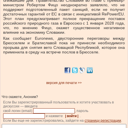
ближайшие дни. Правительство Словакии во главе с премьер-
министром Робертом Фицо неоднократно заявляло, что не
поддержит подготовленный пакет санкций, если не получит
достаточных гарантий от ЕС в связи с инициативой RePowerEU.
Этот план предусматривает полное прекращение поставок
российского природного газа в Евросоюз с 1 января 2028 года,
что, по мнению Фицо, окажет существенное негативное
влияние на экономику Словакии.
Как сообщает Euronews, двусторонние переговоры между
Брюсселем и Братиславой пока не принесли необходимого
прорыва для снятия вето Словацкой Республикой, которое она
применила в среду на встрече послов в Брюсселе.
версия для печати >>
Что скажете, Аноним?
Если Вы зарегистрированный пользователь и хотите участвовать в
дискуссии — введите
свой логин (email)
, пароль
и нажмите
| войти |
.
Если Вы еще не зарегистрировались, зайдите на
страницу регистрации
.