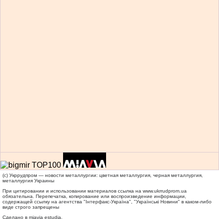
(c) Укррудпром — новости металлургии: цветная металлургия, черная металлургия,
металлургия Украины
При цитировании и использовании материалов ссылка на
www.ukrrudprom.ua
обязательна. Перепечатка, копирование или воспроизведение информации,
содержащей ссылку на агентства "Iнтерфакс-Україна", "Українськi Новини" в каком-либо
виде строго запрещены
Сделано в miavia estudia.