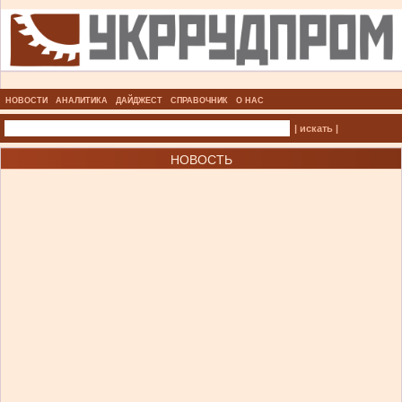
НОВОСТИ
АНАЛИТИКА
ДАЙДЖЕСТ
СПРАВОЧНИК
О НАС
| искать |
НОВОСТЬ