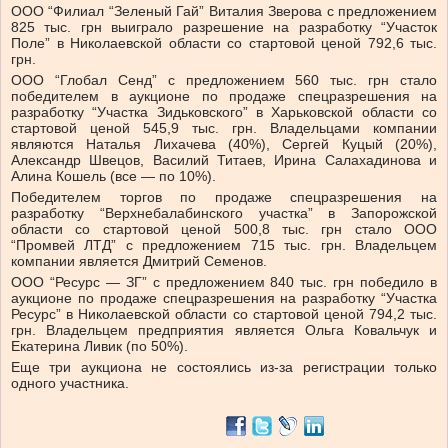
ООО “Филиал “Зеленый Гай” Виталия Зверова с предложением
825 тыс. грн выиграло разрешение на разработку “Участок
Поле” в Николаевской области со стартовой ценой 792,6 тыс.
грн.
ООО “Глобал Сенд” с предложением 560 тыс. грн стало
победителем в аукционе по продаже спецразрешения на
разработку “Участка Зидьковского” в Харьковской области со
стартовой ценой 545,9 тыс. грн. Владельцами компании
являются Наталья Лихачева (40%), Сергей Куцый (20%),
Александр Швецов, Василий Титаев, Ирина Салахадинова и
Алина Кошель (все — по 10%).
Победителем торгов по продаже спецразрешения на
разработку “Верхнебалабинского участка” в Запорожской
области со стартовой ценой 500,8 тыс. грн стало ООО
“Промвей ЛТД” с предложением 715 тыс. грн. Владельцем
компании является Дмитрий Семенов.
ООО “Ресурс — ЗГ” с предложением 840 тыс. грн победило в
аукционе по продаже спецразрешения на разработку “Участка
Ресурс” в Николаевской области со стартовой ценой 794,2 тыс.
грн. Владельцем предприятия является Ольга Ковальчук и
Екатерина Ливик (по 50%).
Еще три аукциона не состоялись из-за регистрации только
одного участника.