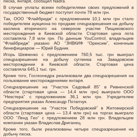
песка, янтаря, сообщил Nadra.
В случае уплаты всеми победителями своих предложений в
государственный бюджет поступит почти 78 млн грн.
Так, ООО “Флайбридж” с предложением 10,1 млн грн стало
победителем аукциона по продаже спецразрешения на добычу
каолина вторичного на северном участке Пищиковского
месторождения в Киевской области. Стартовая цена лота
составляла 7,8 млн грн. По данным YouControl, владельцем
“Флайбридж” указано АО “ЗНВКИФ “Орексим”, конечным
бенефициаром — Юрий Будник.
Игорь Шевченко с предложением 760,5 тыс. грн выиграл
спецразрешение на добычу суглинка на Завадовском
месторождении в Киевской области. Стартовая цена
составляла 645,1 тыс. грн.
Кроме того, Госгеонедра реализовали два спецразрешения на
пользование месторождениями янтаря.
Спецразрешение на “Участок Садовый 85” в Ривненской
области (стартовая цена — 14,4 млн грн) выиграло ООО
“Некстера” с предложением 36,1 млн грн. Учредителем
предприятия указан Александр Потапчук.
Спецразрешение на “Участок Побидовский” в Житомирской
области (стартовая цена — 13,4 млн грн) на торгах выиграло
ООО “Ленд Гео” с предложением 28 млн грн. Владельцем
компании указан Владислав Дриганец.
Кроме того, были реализованы четыре спецразрешения на
добычу песка.