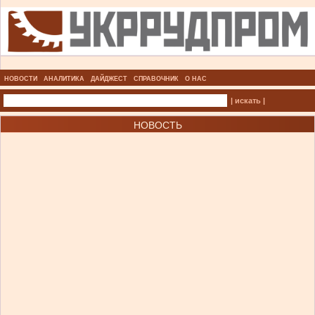
НОВОСТИ
АНАЛИТИКА
ДАЙДЖЕСТ
СПРАВОЧНИК
О НАС
| искать |
НОВОСТЬ