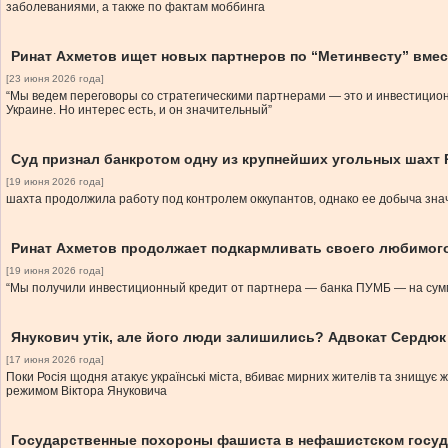
заболеваниями, а также по фактам моббинга
Ринат Ахметов ищет новых партнеров по “Метинвесту” вме
[23 июня 2026 года]
“Мы ведем переговоры со стратегическими партнерами — это и инвестиционны
Украине. Но интерес есть, и он значительный”
Суд признал банкротом одну из крупнейших угольных шахт 
[19 июня 2026 года]
шахта продолжила работу под контролем оккупантов, однако ее добыча зна
Ринат Ахметов продолжает подкармливать своего любимог
[19 июня 2026 года]
“Мы получили инвестиционный кредит от партнера — банка ПУМБ — на сумму 5
Янукович утік, але його люди залишились? Адвокат Сердюк 
[17 июня 2026 года]
Поки Росія щодня атакує українські міста, вбиває мирних жителів та знищує ж
режимом Віктора Януковича
Государственные похороны фашиста в нефашистском госуд