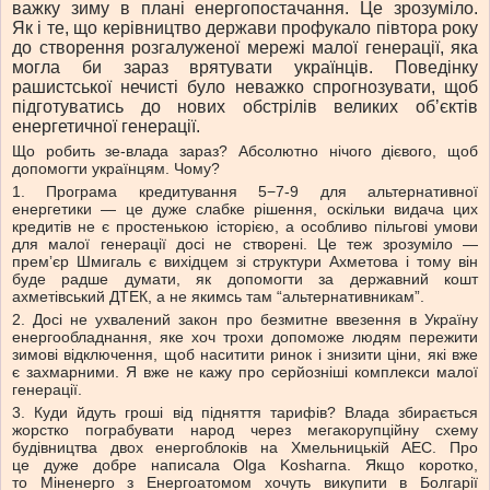
важку зиму в плані енергопостачання. Це зрозуміло.
Як і те, що керівництво держави профукало півтора року
до створення розгалуженої мережі малої генерації, яка
могла би зараз врятувати українців. Поведінку
рашистської нечисті було неважко спрогнозувати, щоб
підготуватись до нових обстрілів великих обʼєктів
енергетичної генерації.
Що робить зе-влада зараз? Абсолютно нічого дієвого, щоб
допомогти українцям. Чому?
1. Програма кредитування 5−7-9 для альтернативної
енергетики — це дуже слабке рішення, оскільки видача цих
кредитів не є простенькою історією, а особливо пільгові умови
для малої генерації досі не створені. Це теж зрозуміло —
премʼєр Шмигаль є вихідцем зі структури Ахметова і тому він
буде радше думати, як допомогти за державний кошт
ахметівський ДТЕК, а не якимсь там “альтернативникам”.
2. Досі не ухвалений закон про безмитне ввезення в Україну
енергообладнання, яке хоч трохи допоможе людям пережити
зимові відключення, щоб наситити ринок і знизити ціни, які вже
є захмарними. Я вже не кажу про серйозніші комплекси малої
генерації.
3. Куди йдуть гроші від підняття тарифів? Влада збирається
жорстко пограбувати народ через мегакорупційну схему
будівництва двох енергоблоків на Хмельницькій АЕС. Про
це дуже добре написала Olga Kosharna. Якщо коротко,
то Міненерго з Енергоатомом хочуть викупити в Болгарії