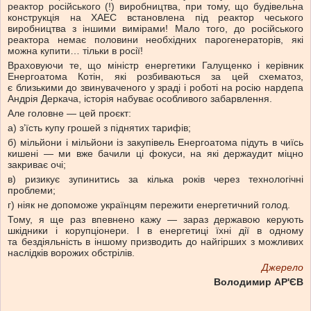
реактор російського (!) виробництва, при тому, що будівельна
конструкція на ХАЕС встановлена під реактор чеського
виробництва з іншими вимірами! Мало того, до російського
реактора немає половини необхідних парогенераторів, які
можна купити… тільки в росії!
Враховуючи те, що міністр енергетики Галущенко і керівник
Енергоатома Котін, які розбиваються за цей схематоз,
є близькими до звинуваченого у зраді і роботі на росію нардепа
Андрія Деркача, історія набуває особливого забарвлення.
Але головне — цей проєкт:
а) зʼїсть купу грошей з піднятих тарифів;
б) мільйони і мільйони із закупівель Енергоатома підуть в чиїсь
кишені — ми вже бачили ці фокуси, на які держаудит міцно
закриває очі;
в) ризикує зупинитись за кілька років через технологічні
проблеми;
г) ніяк не допоможе українцям пережити енергетичний голод.
Тому, я ще раз впевнено кажу — зараз державою керують
шкідники і корупціонери. І в енергетиці їхні дії в одному
та бездіяльність в іншому призводить до найгірших з можливих
наслідків ворожих обстрілів.
Джерело
Володимир АР'ЄВ