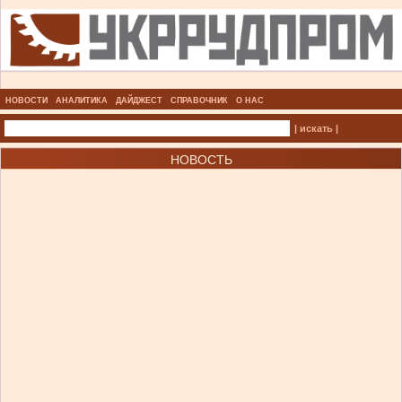
НОВОСТИ
АНАЛИТИКА
ДАЙДЖЕСТ
СПРАВОЧНИК
О НАС
| искать |
НОВОСТЬ