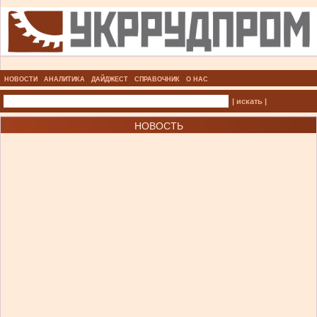
НОВОСТИ
АНАЛИТИКА
ДАЙДЖЕСТ
СПРАВОЧНИК
О НАС
| искать |
НОВОСТЬ