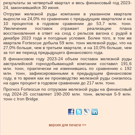
результаты за четвертый квартал и весь финансовый год 2023-
24, закончившийся 30 июня.
Отгрузки железной руды компании в указанном квартале
выросли на 24,0% по сравнению с предыдущим кварталом и на
10 процентов в годовом сравнении до 53,7 млн. тонн.
Увеличение поставок отражает реализацию плана
восстановления в ответ на сход с рельсов вагона с рудой в
декабре 2023 года и погодные условия. Более того, в том же
квартале Fortescue добыла 59 млн. тонн железной руды, что на
27,0% больше, чем в третьем квартале, и на 10,0% больше, чем
за тот же период предыдущего финансового года.
В финансовом году 2023-24 объем поставок железной руды
австралийской горнодобывающей компании составил 191,6
млн. тонн, практически не изменившись по сравнению с 192
млн. тонн, зафиксированными в предыдущем финансовом
году, в то время как ее производство железной руды снизилось
на один процент в годовом сравнении до 217 млн. тонн.
Прогноз Fortescue по отгрузкам железной руды на финансовый
год 2024-25 составляет 190-200 млн. тонн, включая 5-9 млн.
тонн с Iron Bridge.
версия для печати >>