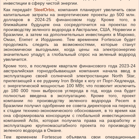
инвестиции в сферу чистой энергии.
Как передаёт
SteelOrbis
, компания планирует увеличить свои
капитальные затраты на энергетические проекты до 500 млн.
долларов в 2024-25 финансовом году. Кроме того, в
ближайшем будущем она сосредоточится на проектах по
производству зеленого водорода в Австралии, США, Норвегии и
Бразилии, а затем на дополнительных инвестициях в Марокко,
Оман, Египет и Иорданию. Тем временем Fortescue будет
продолжать следить за возможностями, которые станут
экономически выгодными, когда цены на электроэнергию
значительно упадут, а глобальный спрос на зеленый водород
увеличится.
Кроме того, в последнем квартале финансового года 2023-24
австралийская горнодобывающая компания начала ввод в
эксплуатацию своей солнечной электростанции North Star,
прилегающей к ее руднику Iron Bridge к югу от Порт-Хедленда,
с энергетической мощностью 100 МВт, что позволит исключить
до 180 000 тонн выбросов углерода в год, когда она будет
полностью введена в эксплуатацию. Кроме того, проект
компании по производству зеленого водорода Pecem в
Бразилии получил одобрение ее совета директоров на переход
к стадии технико-экономического обоснования, в то время как
она сформировала консорциум с глобальной инвестиционной
компанией Actis, которая получила права на разработку и
эксплуатацию крупномасштабного проекта по производству
зеленого водорода в Омане.
Тем временем Fortescue объявила свои операционные