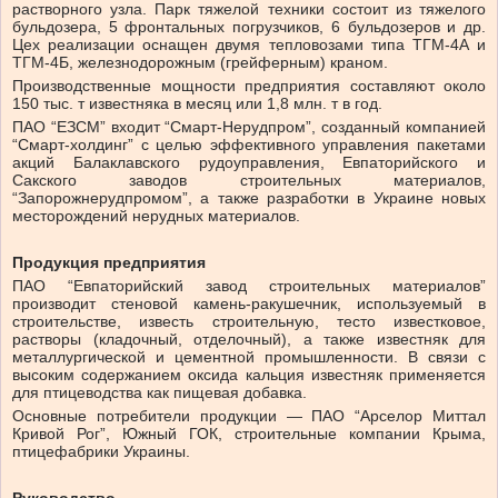
растворного узла. Парк тяжелой техники состоит из тяжелого
бульдозера, 5 фронтальных погрузчиков, 6 бульдозеров и др.
Цех реализации оснащен двумя тепловозами типа ТГМ-4А и
ТГМ-4Б, железнодорожным (грейферным) краном.
Производственные мощности предприятия составляют около
150 тыс. т известняка в месяц или 1,8 млн. т в год.
ПАО “ЕЗСМ” входит “Смарт-Нерудпром”, созданный компанией
“Смарт-холдинг” с целью эффективного управления пакетами
акций Балаклавского рудоуправления, Евпаторийского и
Сакского заводов строительных материалов,
“Запорожнерудпромом”, а также разработки в Украине новых
месторождений нерудных материалов.
Продукция предприятия
ПАО “Евпаторийский завод строительных материалов”
производит стеновой камень-ракушечник, используемый в
строительстве, известь строительную, тесто известковое,
растворы (кладочный, отделочный), а также известняк для
металлургической и цементной промышленности. В связи с
высоким содержанием оксида кальция известняк применяется
для птицеводства как пищевая добавка.
Основные потребители продукции — ПАО “Арселор Миттал
Кривой Рог”, Южный ГОК, строительные компании Крыма,
птицефабрики Украины.