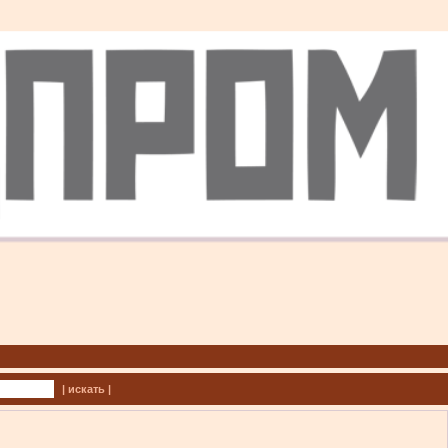
| искать |