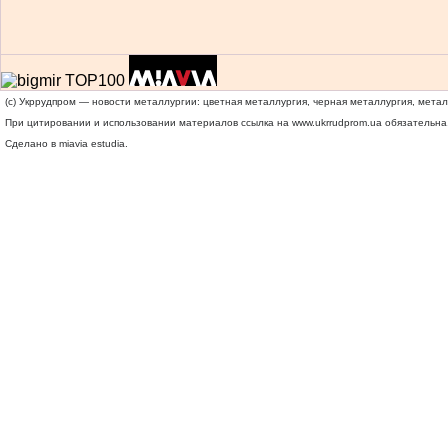
(c) Укррудпром — новости металлургии: цветная металлургия, черная металлургия, мета
При цитировании и использовании материалов ссылка на
www.ukrrudprom.ua
обязательна.
Сделано в miavia estudia.