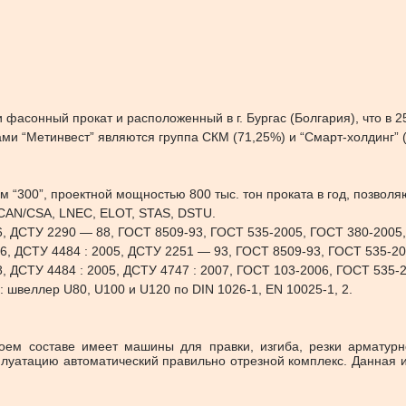
асонный прокат и расположенный в г. Бургас (Болгария), что в 25
ми “Метинвест” являются группа СКМ (71,25%) и “Смарт-холдинг”
м “300”, проектной мощностью 800 тыс. тон проката в год, позво
 CAN/CSA, LNEC, ELOT, STAS, DSTU.
06, ДCTУ 2290 — 88, ГОСТ 8509-93, ГОСТ 535-2005, ГОСТ 380-2005
6, ДCTУ 4484 : 2005, ДCTУ 2251 — 93, ГОСТ 8509-93, ГОСТ 535-20
, ДCTУ 4484 : 2005, ДCTУ 4747 : 2007, ГОСТ 103-2006, ГОСТ 535-
 швеллер U80, U100 и U120 по DIN 1026-1, EN 10025-1, 2.
оем составе имеет машины для правки, изгиба, резки арматурно
сплуатацию автоматический правильно отрезной комплекс. Данная