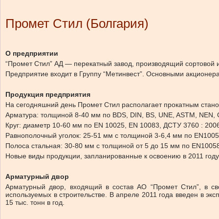
Промет Стил (Болгария)
О предприятии
“Промет Стил” АД — перекатный завод, производящий сортовой и ф
Предприятие входит в Группу “Метинвест”. Основными акционера
Продукция предприятия
На сегодняшний день Промет Стил располагает прокатным стано
Арматура: толщиной 8-40 мм по BDS, DIN, BS, UNE, ASTM, NEN,
Круг: диаметр 10-60 мм по EN 10025, EN 10083, ДCTУ 3760 : 20
Равнополочный уголок: 25-51 мм с толщиной 3-6,4 мм по EN1005
Полоса стальная: 30-80 мм с толщиной от 5 до 15 мм по EN10058
Новые виды продукции, запланированные к освоению в 2011 году:
Арматурный двор
Арматурный двор, входящий в состав АО “Промет Стил”, в св
используемых в строительстве. В апреле 2011 года введен в эк
15 тыс. тонн в год.