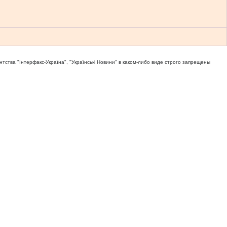
тва "Iнтерфакс-Україна", "Українськi Новини" в каком-либо виде строго запрещены