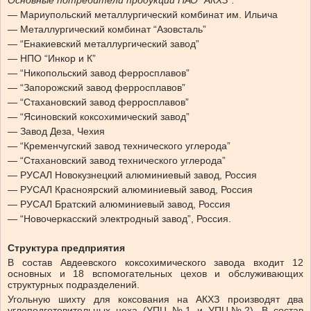
Основные потребители продукции ПАО “АКХЗ”:
— Мариупольский металлургический комбинат им. Ильича
— Металлургический комбинат “Азовсталь”
— “Енакиевский металлургический завод”
— НПО “Инкор и К”
— “Никопольский завод ферросплавов”
— “Запорожский завод ферросплавов”
— “Стахановский завод ферросплавов”
— “Ясиновский коксохимический завод”
— Завод Деза, Чехия
— “Кременчугский завод технического углерода”
— “Стахановский завод технического углерода”
— РУСАЛ Новокузнецкий алюминиевый завод, Россия
— РУСАЛ Красноярский алюминиевый завод, Россия
— РУСАЛ Братский алюминиевый завод, Россия
— “Новочеркасский электродный завод”, Россия.
Структура предприятия
В состав Авдеевского коксохимического завода входит 12
основных и 18 вспомогательных цехов и обслуживающих
структурных подразделений.
Угольную шихту для коксования на АКХЗ производят два
углеподготовительных цеха (УПЦ №1 и УПЦ№2). В состав