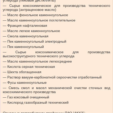
углерода (пековые дистилляты)
— Сырье коксохимическое для производства технического
углерода (антраценовое масло)
— Масло фенольное каменноугольное
— Масло каменноугольное поглотительное
— Фракция нафталиновая
— Масло легкое каменноугольное
— Смола каменноугольная
— Пек каменноугольный электродный
— Пек каменноугольный
— Сырье коксохимическое для производства
высокоструктурного технического углерода
— Масло каменноугольное легкосреднее
— Кислота серная техническая
— Шихта обогащенная
— Раствор вакуум-карбонатной сероочистки отработанный
— Фусы каменноугольные
— Смесь смол и масел механической очистки сточных вод
коксохимического производства
— Газ коксовый очищенный
— Кислород газообразный технический