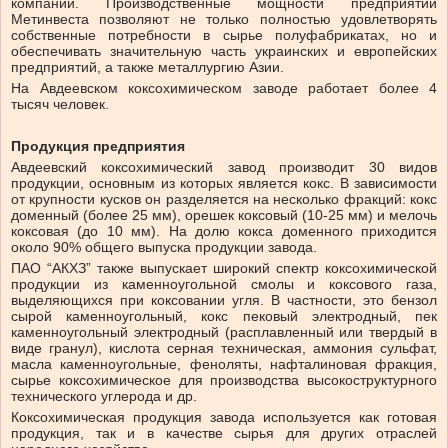
компаний. Производственные мощности предприятий
Метинвеста позволяют не только полностью удовлетворять
собственные потребности в сырье полуфабрикатах, но и
обеспечивать значительную часть украинских и европейских
предприятий, а также металлургию Азии.
На Авдеевском коксохимическом заводе работает более 4
тысяч человек.
Продукция предприятия
Авдеевский коксохимический завод производит 30 видов
продукции, основным из которых является кокс. В зависимости
от крупности кусков он разделяется на несколько фракций: кокс
доменный (более 25 мм), орешек коксовый (10-25 мм) и мелочь
коксовая (до 10 мм). На долю кокса доменного приходится
около 90% общего выпуска продукции завода.
ПАО “АКХЗ” также выпускает широкий спектр коксохимической
продукции из каменноугольной смолы и коксового газа,
выделяющихся при коксовании угля. В частности, это бензол
сырой каменноугольный, кокс пековый электродный, пек
каменноугольный электродный (расплавленный или твердый в
виде гранул), кислота серная техническая, аммония сульфат,
масла каменноугольные, феноляты, нафталиновая фракция,
сырье коксохимическое для производства высокоструктурного
технического углерода и др.
Коксохимическая продукция завода используется как готовая
продукция, так и в качестве сырья для других отраслей