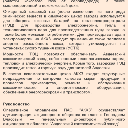
(очистки коксового газа от сероводорода), а также
смолоперегонный и пекококсовый цехи.
Очищенный коксовый газ (после извлечения из него ряда
химических веществ в химических цехах завода) используется
для обогрева коксовых батарей, на теплоэлектроцентрали
(ТЭЦ) для производства электроэнергии, тепла и
технологического пара для производственных нужд завода, а
также более мелкими потребителями. Для производства пара и
электроэнергии на АКХЗ находит применение также тепловая
энергия раскалённого кокса, которая утилизируется на
установках сухого тушения кокса (УСТК).
Мощности ТЭЦ позволяют обеспечивать Авдеевский
коксохимический завод собственными технологическим паром,
тепловой и электрической энергией. Кроме того, заводская ТЭЦ
производит тепло и горячую воду для жителей Авдеевки.
В состав вспомогательных цехов АКХЗ входят структурные
подразделения по контролю качества сырья, продукции и
процессов производства, ремонта и обслуживания
коксохимического и энергетического оборудования,
обеспечения энергоресурсами и транспортом.
Руководство
Оперативное управление ПАО “АКХЗ” осуществляет
администрация акционерного общества во главе с Геннадием
Власовым — генеральным директором публичного
акционерного общества “Авдеевский коксохимический завод”.