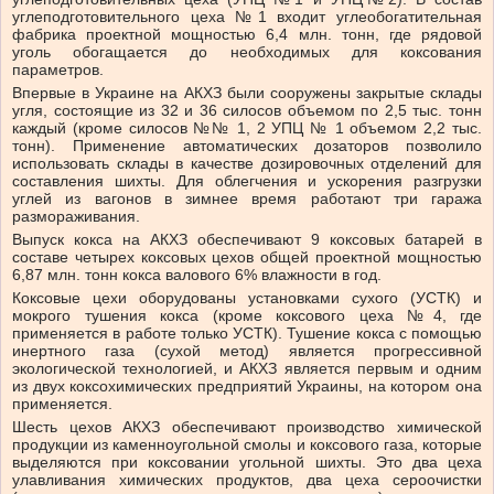
углеподготовительного цеха №1 входит углеобогатительная
фабрика проектной мощностью 6,4 млн. тонн, где рядовой
уголь обогащается до необходимых для коксования
параметров.
Впервые в Украине на АКХЗ были сооружены закрытые склады
угля, состоящие из 32 и 36 силосов объемом по 2,5 тыс. тонн
каждый (кроме силосов №№ 1, 2 УПЦ № 1 объемом 2,2 тыс.
тонн). Применение автоматических дозаторов позволило
использовать склады в качестве дозировочных отделений для
составления шихты. Для облегчения и ускорения разгрузки
углей из вагонов в зимнее время работают три гаража
размораживания.
Выпуск кокса на АКХЗ обеспечивают 9 коксовых батарей в
составе четырех коксовых цехов общей проектной мощностью
6,87 млн. тонн кокса валового 6% влажности в год.
Коксовые цехи оборудованы установками сухого (УСТК) и
мокрого тушения кокса (кроме коксового цеха №4, где
применяется в работе только УСТК). Тушение кокса с помощью
инертного газа (сухой метод) является прогрессивной
экологической технологией, и АКХЗ является первым и одним
из двух коксохимических предприятий Украины, на котором она
применяется.
Шесть цехов АКХЗ обеспечивают производство химической
продукции из каменноугольной смолы и коксового газа, которые
выделяются при коксовании угольной шихты. Это два цеха
улавливания химических продуктов, два цеха сероочистки