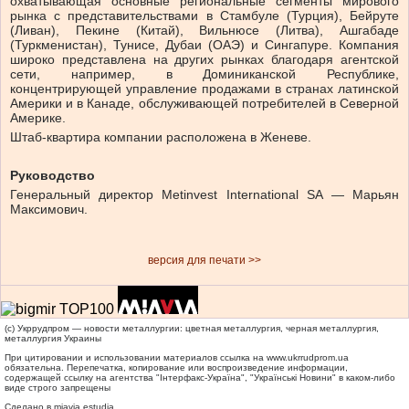
охватывающая основные региональные сегменты мирового
рынка с представительствами в Стамбуле (Турция), Бейруте
(Ливан), Пекине (Китай), Вильнюсе (Литва), Ашгабаде
(Туркменистан), Тунисе, Дубаи (ОАЭ) и Сингапуре. Компания
широко представлена на других рынках благодаря агентской
сети, например, в Доминиканской Республике,
концентрирующей управление продажами в странах латинской
Америки и в Канаде, обслуживающей потребителей в Северной
Америке.
Штаб-квартира компании расположена в Женеве.
Руководство
Генеральный директор Metinvest International SA — Марьян
Максимович.
версия для печати >>
(c) Укррудпром — новости металлургии: цветная металлургия, черная металлургия,
металлургия Украины
При цитировании и использовании материалов ссылка на
www.ukrrudprom.ua
обязательна. Перепечатка, копирование или воспроизведение информации,
содержащей ссылку на агентства "Iнтерфакс-Україна", "Українськi Новини" в каком-либо
виде строго запрещены
Сделано в miavia estudia.