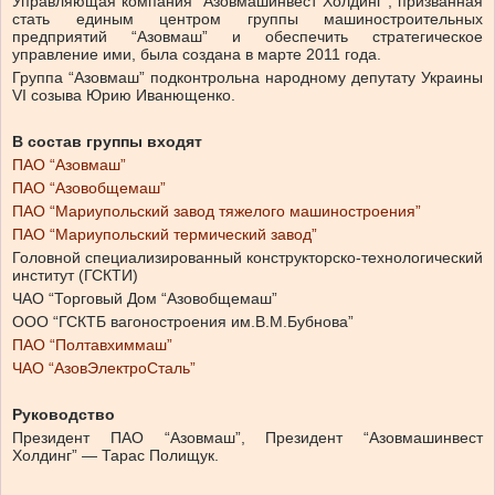
Управляющая компания “Азовмашинвест Холдинг”, призванная
стать единым центром группы машиностроительных
предприятий “Азовмаш” и обеспечить стратегическое
управление ими, была создана в марте 2011 года.
Группа “Азовмаш” подконтрольна народному депутату Украины
VІ созыва Юрию Иванющенко.
В состав группы входят
ПАО “Азовмаш”
ПАО “Азовобщемаш”
ПАО “Мариупольский завод тяжелого машиностроения”
ПАО “Мариупольский термический завод”
Головной специализированный конструкторско-технологический
институт (ГСКТИ)
ЧАО “Торговый Дом “Азовобщемаш”
ООО “ГСКТБ вагоностроения им.В.М.Бубнова”
ПАО “Полтавхиммаш”
ЧАО “АзовЭлектроСталь”
Руководство
Президент ПАО “Азовмаш”, Президент “Азовмашинвест
Холдинг” — Тарас Полищук.