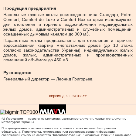
Продукция предприятия
Напольные газовые котлы дымоходного типа Стандарт, Fotre,
Comfort, Comfort de Luxe и Comfort Box которые используются
для отопления и горячего водоснабжения индивидуальных
жилых домов, административных и служебных помещений,
оснащённых дымовым каналом до 900 м3.
Парапетные котлы предназначены для отопления и горячего
водоснабжения квартир многоэтажных домов (до 10 этажа
согласно законодательства Украины), индивидуальных жилых
домов, жилых, административных и производственных
помещений объёмом до 450 м3.
Руководство
Генеральный директор — Леонид Григорьев.
версия для печати >>
(c) Укррудпром — новости металлургии: цветная металлургия, черная металлургия,
металлургия Украины
При цитировании и использовании материалов ссылка на
www.ukrrudprom.ua
обязательна. Перепечатка, копирование или воспроизведение информации,
содержащей ссылку на агентства "Iнтерфакс-Україна", "Українськi Новини" в каком-либо