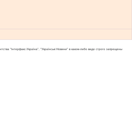
тва "Iнтерфакс-Україна", "Українськi Новини" в каком-либо виде строго запрещены