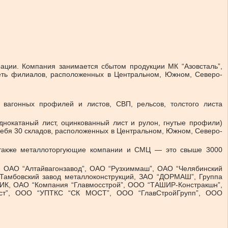
ции. Компания занимается сбытом продукции МК “Азовсталь”,
сеть филиалов, расположенных в Центральном, Южном, Северо-
вагонных профилей и листов, СВП, рельсов, толстого листа
однокатаный лист, оцинкованный лист и рулон, гнутые профили)
 себя 30 складов, расположенных в Центральном, Южном, Северо-
а также металлоторгующие компании и СМЦ — это свыше 3000
, ОАО “Алтайвагонзавод”, ОАО “Рузхиммаш”, ОАО “Челябинский
Тамбовский завод металлоконструкций, ЗАО “ДОРМАШ”, Группа
 ПИК, ОАО “Компания “Главмосстрой”, ООО “ТАШИР-Констракшн”,
ост”, ООО “УПТКС “СК МОСТ”, ООО “ГлавСтройГрупп”, ООО