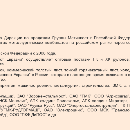
а Дирекции по продажам Группы Метинвест в Российской Федера
ругих металлургических комбинатов на российском рынке через 
йской Федерации с 2008 года.
т Евразии” осуществляет оптовые поставки ГК и ХК рулонов, 
та.
лок, коммерческий толстый лист, тонкий горячекатаный лист, хол
тинвест Евразии” в России, которая в настоящее время включает в
ах.
приятия машиностроения, металлургии, строительства, ЗМК, 
льщик”, ЗАО “Воронежстальмост”, ОАО “ТМК”, ООО “Агрисовгаз”
К-Монолит”, АПК холдинг Приосколье, АПК холдинг Мираторг, 
рукций”, ОАО “Руукки Русс”, ОАО “Энергостальконструкция”, ГК
 “УГМК-РУДГОРМАШ”, ОАО “Электроцинк”, ООО МСК “Трансм
ейд”, ООО “ПКФ ДиПОС” и др.