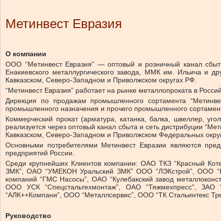
Метинвест Евразия
О компании
ООО “Метинвест Евразия” — оптовый и розничный канал сбыт
Енакиевского металлургического завода, ММК им. Ильича и д
Кавказском, Северо-Западном и Приволжском округах РФ.
“Метинвест Евразия” работает на рынке металлопроката в Росси
Дирекция по продажам промышленного сортамента “Метинвес
промышленного назначения и прочего промышленного сортамен
Коммерческий прокат (арматура, катанка, балка, швеллер, уго
реализуется через оптовый канал сбыта и сеть дистрибуции “Ме
Кавказском, Северо-Западном и Приволжском Федеральных округ
Основными потребителями Метинвест Евразии являются пред
предприятий России.
Среди крупнейших Клиентов компании: ОАО ТКЗ “Красный Коте
ЗМК”, ОАО “УМЕКОН Уральский ЗМК” ООО “ЛЭКстрой”, ООО “НС
компаний “ГМС Насосы”, ОАО “Кулебакский завод металлоконст
ООО УСК “Спецстальтехмонтаж”, ОАО “Тяжмехпресс”, ЗАО
“АЛК++Компани”, ООО “Металлсервис”, ООО “ТК Стальинтекс Тр
Руководство