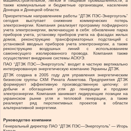
машиностроительной, легкой и пищевой промышленности, а
также коммунальные и бюджетные организации, население
Донецка и Донецкой области.
Приоритетным направлением работы “ДТЭК ПЭС-Энергоуголь”
сегодня выступает снижение коммерческих потерь
электроэнергии. Компания реализует программу пофидерного
учета электроэнергии, включающую в себя: обновление парка
приборов учета, установку приборов учета на фасадах жилых
домов, реконструкцию трансформаторных подстанций с
установкой вводных приборов учета электроэнергии, а также
реконструкцию воздушных линий с использованием
самонесущего изолированного провода. Компания также
осуществляет внедрение системы АСКУЭ.
ПАО “ДТЭК ПЭС—Энергоуголь” входит в частную вертикально
интегрированную энергетическую компанию Украины ДТЭК.
ДТЭК создана в 2005 году для управления энергетическим
бизнесом группы СКМ Рината Ахметова. Предприятия ДТЭК
формируют эффективную производственную цепочку: от
добычи и обогащения угля до генерации и продажи
электроэнергии. Компания занимает лидирующие позиции на
украинском рынке угля и тепловой генерации, а также
реализует ряд перспективных проектов в области
альтернативной энергетики.
Руководство компании
Генеральный директор ПАО “ДТЭК ПЭС—Энергоуголь” — Игорь
Коваль.