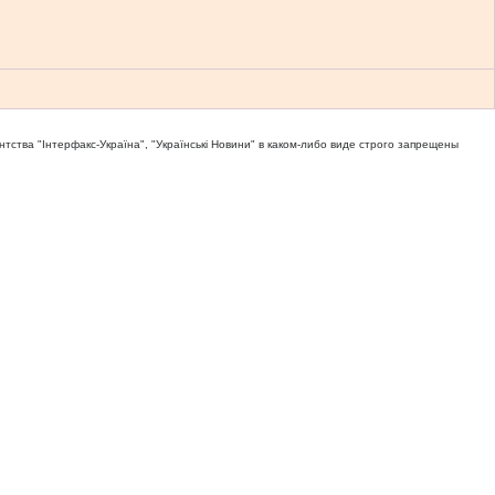
тва "Iнтерфакс-Україна", "Українськi Новини" в каком-либо виде строго запрещены