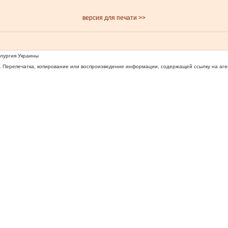
версия для печати >>
ллургия Украины
 Перепечатка, копирование или воспроизведение информации, содержащей ссылку на агентс