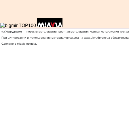
(c) Укррудпром — новости металлургии: цветная металлургия, черная металлургия, мета
При цитировании и использовании материалов ссылка на
www.ukrrudprom.ua
обязательна.
Сделано в miavia estudia.