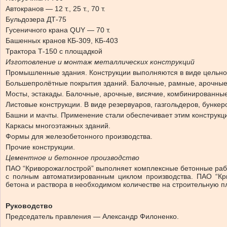
Автокранов — 12 т., 25 т., 70 т.
Бульдозера ДТ-75
Гусеничного крана QUY — 70 т.
Башенных кранов КБ-309, КБ-403
Трактора Т-150 с площадкой
Изготовление и монтаж металлических конструкций
Промышленные здания. Конструкции выполняются в виде цельно
Большепролётные покрытия зданий. Балочные, рамные, арочные, 
Мосты, эстакады. Балочные, арочные, висячие, комбинированны
Листовые конструкции. В виде резервуаров, газгольдеров, бунке
Башни и мачты. Применение стали обеспечивает этим конструкц
Каркасы многоэтажных зданий.
Формы для железобетонного производства.
Прочие конструкции.
Цементное и бетонное производство
ПАО “Криворожаглострой” выполняет комплексные бетонные рабо
с полным автоматизированным циклом производства. ПАО “Кри
бетона и раствора в необходимом количестве на строительную п
Руководство
Председатель правления — Александр Филоненко.