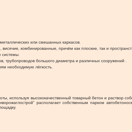
металлических или смешанных каркасов.
висячие, комбинированные, причём как плоские, так и пространс
е системы.
ров, трубопроводов большого диаметра и различных сооружений .
иям необходимую лёгкость.
ты, используя высококачественный товарный бетон и раствор со
ворожаглострой” располагает собственным парком автобетоносм
лощадку.