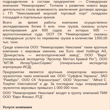
подразделение в составе предприятия — Стивидорная
компания “Никморсервис”. Толчком к развитию нового вида
деятельности стала возможность заключения договора аренды
с ГП “Николаевский морской торговый порт” складских
площадей и портальных кранов.
Всего за время работы компании осуществлено
экспедирование более 5 млн. тонн грузов, оказаны услуги
агентирования для 600 судов, из которых 500 —
крупнотоннажные суда. ОСП СК “Никморсервис” оказаны
стивидорные услуги по перевалке грузов в количестве 1350,00
тыс. тонн.
Среди клиентов ООО “Никморсервис Николаев” такие крупные
компании с мировым именем, как Euro steel holdings AG,
“Донецксталь — металлургический завод”, ООО “Вара”
(генеральный экспедитор “Арселор Миттал Кривой Рог”), ООО
“МТЭК ИнтерТрансСервис” (генеральный экспедитор
корпорации ИСД).
Предприятие является крупным оператором зернового
грузопотока таких компаний как: ООО “Суффле Украина”, ЗАО
“Рамбурс”, ООО СК “Агроконтракт”, ООО “Агротекс”, “Alfred C.
Toepher Intеrnational” и др. За последние годы оперируемый
грузопоток зерновых превысил 1 000 000 тонн.
ООО “Никморсервис Николаев” входит в группу компаний ПИИ
ООО “Евро Финанс ЛТД”.
Услуги компании