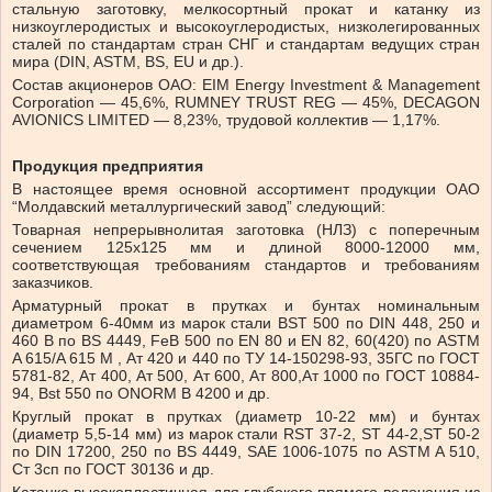
стальную заготовку, мелкосортный прокат и катанку из
низкоуглеродистых и высокоуглеродистых, низколегированных
сталей по стандартам стран СНГ и стандартам ведущих стран
мира (DIN, ASTM, BS, EU и др.).
Состав акционеров OAO: EIM Energy Investment & Management
Corporation — 45,6%, RUMNEY TRUST REG — 45%, DECAGON
AVIONICS LIMITED — 8,23%, трудовой коллектив — 1,17%.
Продукция предприятия
В настоящее время основной ассортимент продукции ОАО
“Молдавский металлургический завод” следующий:
Товарная непрерывнолитая заготовка (НЛЗ) с поперечным
сечением 125х125 мм и длиной 8000-12000 мм,
соответствующая требованиям стандартов и требованиям
заказчиков.
Арматурный прокат в прутках и бунтах номинальным
диаметром 6-40мм из марок стали BST 500 по DIN 448, 250 и
460 В по BS 4449, FeB 500 по ЕN 80 и ЕN 82, 60(420) по ASTM
A 615/A 615 M , Ат 420 и 440 по ТУ 14-150298-93, 35ГС по ГОСТ
5781-82, Ат 400, Ат 500, Ат 600, Ат 800,Ат 1000 по ГОСT 10884-
94, Bst 550 по ONORM B 4200 и др.
Круглый прокат в прутках (диаметр 10-22 мм) и бунтах
(диаметр 5,5-14 мм) из марок стали RST 37-2, ST 44-2,ST 50-2
по DIN 17200, 250 по BS 4449, SAE 1006-1075 по ASTM A 510,
Ст 3сп по ГОСТ 30136 и др.