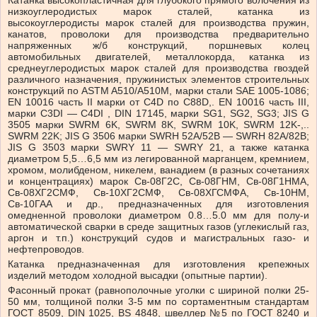
Катанка высокопластичная для глубокого прямого волочения из
низкоуглеродистых марок сталей, катанка из
высокоуглеродисты марок сталей для производства пружин,
канатов, проволоки для производства предварительно
напряженных ж/б конструкций, поршневых колец
автомобильных двигателей, металлокорда, катанка из
среднеуглеродистых марок сталей для производства гвоздей
различного назначения, пружинистых элементов строительных
конструкций по ASTM A510/A510M, марки стали SAE 1005-1086;
EN 10016 часть II марки от C4D по C88D,. EN 10016 часть III,
марки C3DI — C4DI , DIN 17145, марки SG1, SG2, SG3; JIS G
3505 марки SWRM 6K, SWRM 8K, SWRM 10K, SWRM 12K-,..
SWRM 22K; JIS G 3506 марки SWRH 52A/52B — SWRH 82A/82B;
JIS G 3503 марки SWRY 11 — SWRY 21, а также катанка
диаметром 5,5…6,5 мм из легированной марганцем, кремнием,
хромом, молибденом, никелем, ванадием (в разных сочетаниях
и концентрациях) марок Св-08Г2С, Св-08ГНМ, Св-08Г1НМА,
Св-08ХГ2СМФ, Св-10ХГ2СМФ, Св-08ХГСМФА, Св-10НМ,
Св-10ГАА и др., предназначенных для изготовления
омедненной проволоки диаметром 0.8…5.0 мм для полу-и
автоматической сварки в среде защитных газов (углекислый газ,
аргон и т.п.) конструкций судов и магистральных газо- и
нефтепроводов.
Катанка предназначенная для изготовления крепежных
изделий методом холодной высадки (опытные партии).
Фасонный прокат (равнополочные уголки с шириной полки 25-
50 мм, толщиной полки 3-5 мм по сортаментным стандартам
ГОСТ 8509, DIN 1025, BS 4848, швеллер №5 по ГОСТ 8240 и