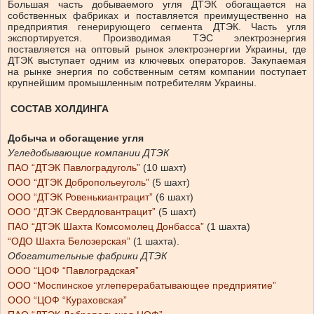
Большая часть добываемого угля ДТЭК обогащается на
собственных фабриках и поставляется преимущественно на
предприятия генерирующего сегмента ДТЭК. Часть угля
экспортируется. Производимая ТЭС электроэнергия
поставляется на оптовый рынок электроэнергии Украины, где
ДТЭК выступает одним из ключевых операторов. Закупаемая
на рынке энергия по собственным сетям компании поступает
крупнейшим промышленным потребителям Украины.
СОСТАВ ХОЛДИНГА
Добыча и обогащение угля
Угледобывающие компании ДТЭК
ПАО “ДТЭК Павлоградуголь”
(10 шахт)
ООО “ДТЭК Добропольеуголь”
(5 шахт)
ООО “ДТЭК Ровенькиантрацит”
(6 шахт)
ООО “ДТЭК Свердловантрацит”
(5 шахт)
ПАО “ДТЭК Шахта Комсомолец Донбасса”
(1 шахта)
“ОДО Шахта Белозерская”
(1 шахта).
Обогатительные фабрики ДТЭК
ООО “ЦОФ “Павлоградская”
ООО “Моспинское углеперерабатывающее предприятие”
ООО “ЦОФ “Кураховская”