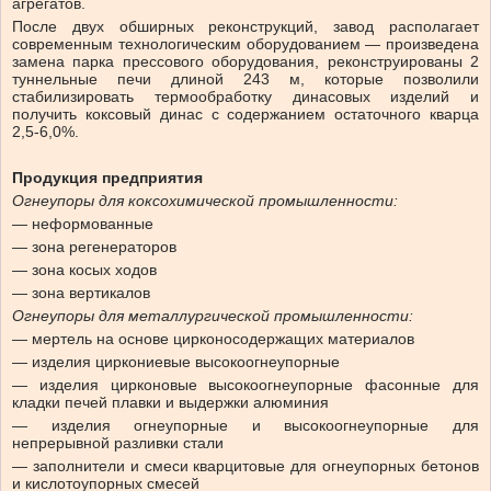
агрегатов.
После двух обширных рeконструкций, завод располагает
современным технологическим оборудованием — произведена
замена парка прессовoго оборудования, реконструированы 2
туннельные печи длиной 243 м, которые позволили
стабилизировать термообработку динасовых изделий и
получить коксовый динас с содержанием остаточного кварца
2,5-6,0%.
Продукция предприятия
Огнеупоры для коксохимической промышленности:
— неформованные
— зона регенераторов
— зона косых ходов
— зона вертикалов
Огнеупоры для металлургической промышленности:
— мертель на основе цирконосодержащих материалов
— изделия циркониевые высокоогнеупорные
— изделия цирконовые высокоогнеупорные фасонные для
кладки печей плавки и выдержки алюминия
— изделия огнеупорные и высокоогнеупорные для
непрерывной разливки стали
— заполнители и смеси кварцитовые для огнеупорных бетонов
и кислотоупорных смесей