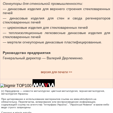
Огнеупоры для стекольной промышленности:
— динасовые изделия для верхнего строения стекловаренных
печей
— динасовые изделия для стен и свода регенераторов
стекловаренных печей
— цирконовые изделия для стекловаренных печей
— теплоизоляционные легковесные динасовые изделия для
стекловаренных печей
— мертели огнеупорные динасовые пластифицированные.
Руководство предприятия
Генеральный директор — Валерий Дерлеменко.
версия для печати >>
(c) Укррудпром — новости металлургии: цветная металлургия, черная металлургия,
металлургия Украины
При цитировании и использовании материалов ссылка на
www.ukrrudprom.ua
обязательна. Перепечатка, копирование или воспроизведение информации,
содержащей ссылку на агентства "Iнтерфакс-Україна", "Українськi Новини" в каком-либо
виде строго запрещены
Сделано в miavia estudia.