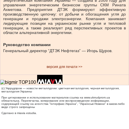
энергетическая компания Украины — создана в 2005 году для
управления энергетическим бизнесом группы СКМ Рината
Ахметова. Предприятия ДТЭК формируют эффективную
производственную цепочку: от добычи и обогащения угля до
генерации и продажи электроэнергии. Компания занимает
лидирующие позиции на украинском рынке угля и тепловой
генерации, а также реализует ряд перспективных проектов в
области альтернативной энергетики.
Руководство компании
Генеральный директор “ДТЭК Нефтегаз” — Игорь Щуров.
версия для печати >>
(c) Укррудпром — новости металлургии: цветная металлургия, черная металлургия,
металлургия Украины
При цитировании и использовании материалов ссылка на
www.ukrrudprom.ua
обязательна. Перепечатка, копирование или воспроизведение информации,
содержащей ссылку на агентства "Iнтерфакс-Україна", "Українськi Новини" в каком-либо
виде строго запрещены
Сделано в miavia estudia.