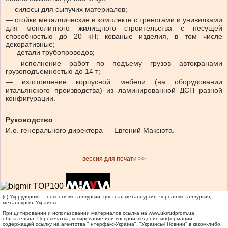
— силосы для сыпучих материалов;
— стойки металлические в комплекте с треногами и унивилками
для монолитного жилищного строительства с несущей
способностью до 20 кН; кованые изделия, в том числе
декоративные;
— детали трубопроводов;
— исполнение работ по подъему грузов автокранами
грузоподъемностью до 14 т;
— изготовление корпусной мебели (на оборудовании
итальянского производства) из ламинированной ДСП разной
конфигурации.
Руководство
И.о. генерального директора — Евгений Максюта.
версия для печати >>
(c) Укррудпром — новости металлургии: цветная металлургия, черная металлургия,
металлургия Украины
При цитировании и использовании материалов ссылка на
www.ukrrudprom.ua
обязательна. Перепечатка, копирование или воспроизведение информации,
содержащей ссылку на агентства "Iнтерфакс-Україна", "Українськi Новини" в каком-либо