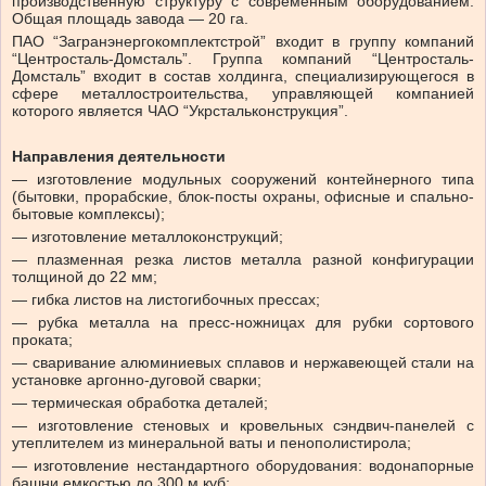
производственную структуру с современным оборудованием.
Общая площадь завода — 20 га.
ПАО “Загранэнергокомплектстрой” входит в группу компаний
“Центросталь-Домсталь”. Группа компаний “Центросталь-
Домсталь” входит в состав холдинга, специализирующегося в
сфере металлостроительства, управляющей компанией
которого является ЧАО “Укрстальконструкция”.
Направления деятельности
— изготовление модульных сооружений контейнерного типа
(бытовки, прорабские, блок-посты охраны, офисные и спально-
бытовые комплексы);
— изготовление металлоконструкций;
— плазменная резка листов металла разной конфигурации
толщиной до 22 мм;
— гибка листов на листогибочных прессах;
— рубка металла на пресс-ножницах для рубки сортового
проката;
— сваривание алюминиевых сплавов и нержавеющей стали на
установке аргонно-дуговой сварки;
— термическая обработка деталей;
— изготовление стеновых и кровельных сэндвич-панелей с
утеплителем из минеральной ваты и пенополистирола;
— изготовление нестандартного оборудования: водонапорные
башни емкостью до 300 м.куб;