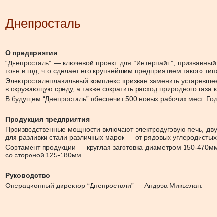
Днепросталь
О предприятии
“Днепросталь” — ключевой проект для “Интерпайп”, призванный 
тонн в год, что сделает его крупнейшим предприятием такого т
Электросталеплавильный комплекс призван заменить устаревшее м
в окружающую среду, а также сократить расход природного газа 
В будущем “Днепросталь” обеспечит 500 новых рабочих мест. Го
Продукция предприятия
Производственные мощности включают электродуговую печь, двух
для разливки стали различных марок — от рядовых углеродистых
Сортамент продукции — круглая заготовка диаметром 150-470мм.
со стороной 125-180мм.
Руководство
Операционный директор “Днепростали” — Андрэа Микьелан.