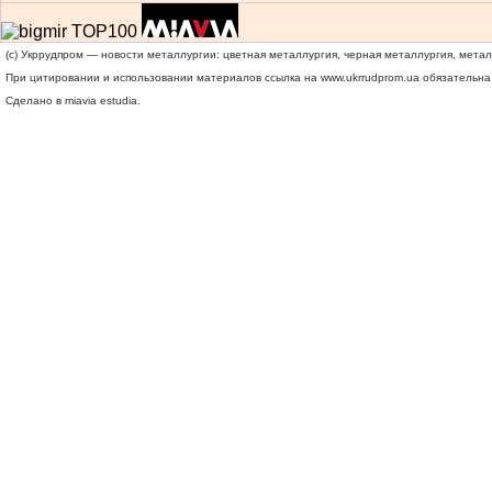
(c) Укррудпром — новости металлургии: цветная металлургия, черная металлургия, мета
При цитировании и использовании материалов ссылка на
www.ukrrudprom.ua
обязательна.
Сделано в miavia estudia.