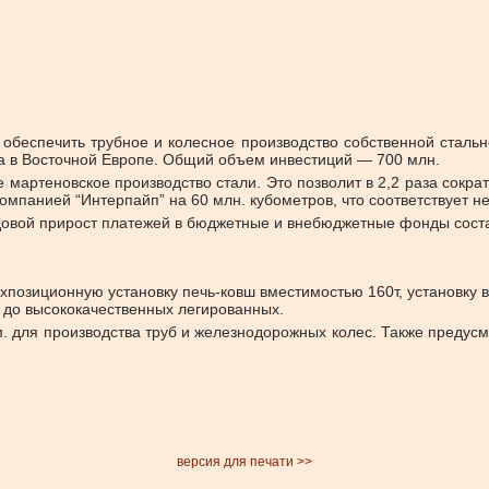
обеспечить трубное и колесное производство собственной стально
ипа в Восточной Европе. Общий объем инвестиций — 700 млн.
артеновское производство стали. Это позволит в 2,2 раза сократ
компанией “Интерпайп” на 60 млн. кубометров, что соответствует 
довой прирост платежей в бюджетные и внебюджетные фонды состав
позиционную установку печь-ковш вместимостью 160т, установку 
 до высококачественных легированных.
 для производства труб и железнодорожных колес. Также предусм
версия для печати >>