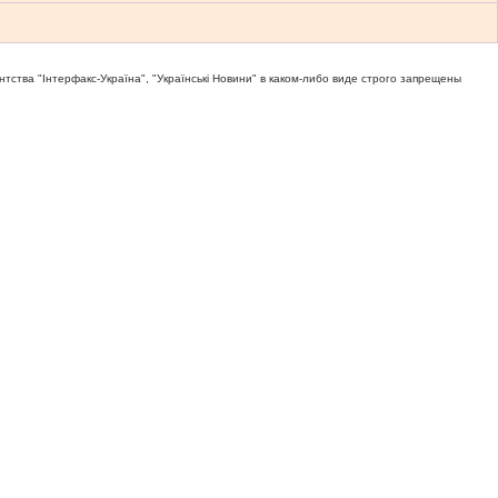
тва "Iнтерфакс-Україна", "Українськi Новини" в каком-либо виде строго запрещены