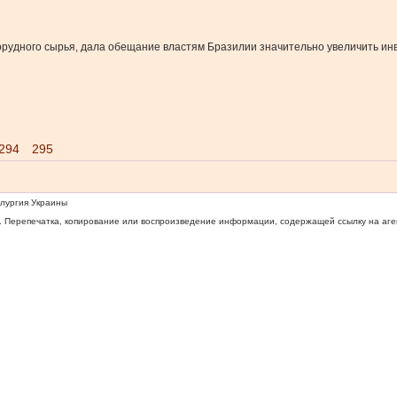
орудного сырья, дала обещание властям Бразилии значительно увеличить ин
294
295
ллургия Украины
 Перепечатка, копирование или воспроизведение информации, содержащей ссылку на агентс