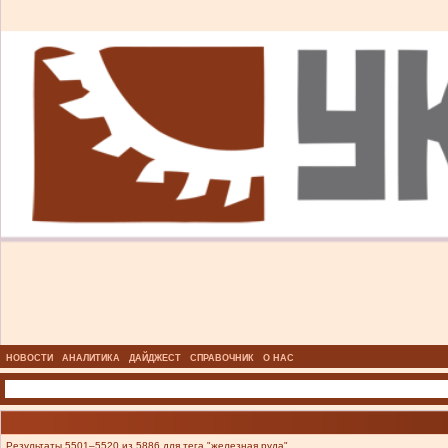
НОВОСТИ
АНАЛИТИКА
ДАЙДЖЕСТ
СПРАВОЧНИК
О НАС
Результаты 5501–5520 из 5886 для тега "железная руда".