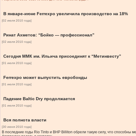
В январе-июне Ferrexpo увеличила производство на 18%
[02 июля 2010 года]
Ринат Ахметов: “Бойко — профессионал”
[02 июля 2010 года]
Сегодня ММК им. Ильича присоединят к “Метинвесту”
[01 июля 2010 года]
Ferrexpo может выпустить евробонды
[01 июля 2010 года]
Падение Baltic Dry продолжается
[01 июля 2010 года]
Вся полнота власти
[30 июня 2010 года]
В последние годы Rio Tinto и BHP Billiton обрели такую силу, что способн