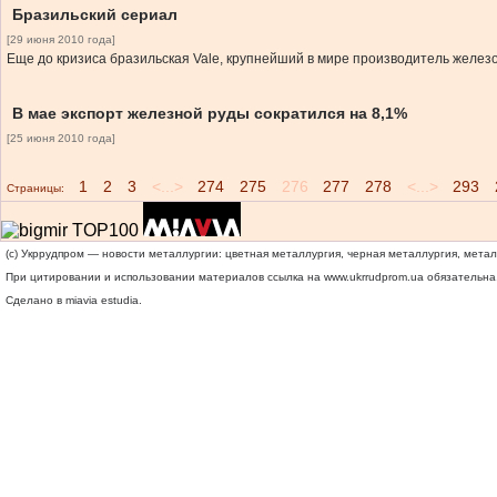
Бразильский сериал
[29 июня 2010 года]
Еще до кризиса бразильская Vale, крупнейший в мире производитель желез
В мае экспорт железной руды сократился на 8,1%
[25 июня 2010 года]
1
2
3
<...>
274
275
276
277
278
<...>
293
Страницы:
(c) Укррудпром — новости металлургии: цветная металлургия, черная металлургия, мета
При цитировании и использовании материалов ссылка на
www.ukrrudprom.ua
обязательна.
Сделано в miavia estudia.