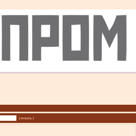
| искать |