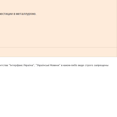
вестиции в металлургию.
тва "Iнтерфакс-Україна", "Українськi Новини" в каком-либо виде строго запрещены