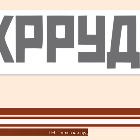
ТЕГ "железная руда"