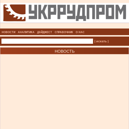
НОВОСТИ
АНАЛИТИКА
ДАЙДЖЕСТ
СПРАВОЧНИК
О НАС
| искать |
НОВОСТЬ