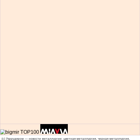
(c) Укррудпром — новости металлургии: цветная металлургия, черная металлургия,