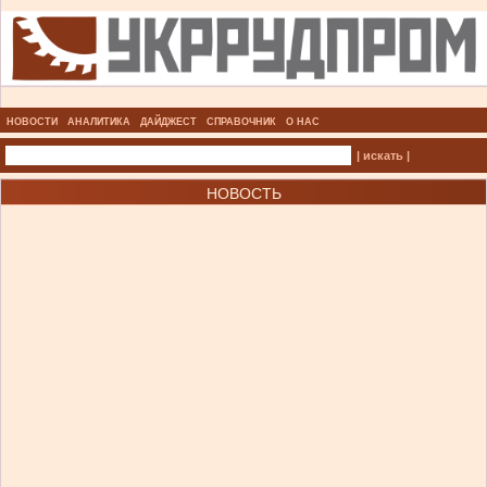
НОВОСТИ
АНАЛИТИКА
ДАЙДЖЕСТ
СПРАВОЧНИК
О НАС
| искать |
НОВОСТЬ