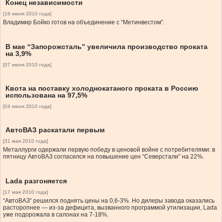
Конец независимости
[16 июня 2010 года]
Владимир Бойко готов на объединение с “Метинвестом”.
В мае “Запорожсталь” увеличила производство проката
на 3,9%
[07 июня 2010 года]
Квота на поставку холоднокатаного проката в Россию
использована на 97,5%
[04 июня 2010 года]
АвтоВАЗ раскатали первым
[31 мая 2010 года]
Металлурги одержали первую победу в ценовой войне с потребителями: в
пятницу АвтоВАЗ согласился на повышение цен “Северстали” на 22%.
Lada разгоняется
[17 мая 2010 года]
“АвтоВАЗ” решился поднять цены на 0,6-3%. Но дилеры завода оказались
расторопнее — из-за дефицита, вызванного программой утилизации, Lada
уже подорожала в салонах на 7-18%.