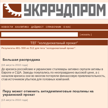
НОВОСТИ
АНАЛИТИКА
ДАЙДЖЕСТ
СПРАВОЧНИК
О НАС
| искать |
ТЕГ "холоднокатаный прокат"
Результаты 481–500 из 512 для тега "холоднокатаный прокат".
Большая распродажа
[16 августа 2010 года]
До кризиса российские и украинские сталевары активно скупали активы в
Европе и США. Заводы покупались по неоправданно высокой цене, а с
началом кризиса они во многом потеряли финансовую привлекательность,
став источником убытков для головных компаний.
Перу может отменить антидемпинговые пошлины на
украинский прокат
[13 августа 2010 года]