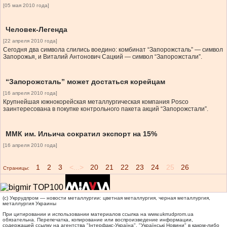
[05 мая 2010 года]
Человек-Легенда
[22 апреля 2010 года]
Сегодня два символа слились воедино: комбинат “Запорожсталь” — символ
Запорожья, и Виталий Антонович Сацкий — символ “Запорожстали”.
“Запорожсталь” может достаться корейцам
[16 апреля 2010 года]
Крупнейшая южнокорейская металлургическая компания Posco
заинтересована в покупке контрольного пакета акций “Запорожстали”.
ММК им. Ильича сократил экспорт на 15%
[16 апреля 2010 года]
1
2
3
<...>
20
21
22
23
24
25
26
Страницы:
(c) Укррудпром — новости металлургии: цветная металлургия, черная металлургия,
металлургия Украины
При цитировании и использовании материалов ссылка на
www.ukrrudprom.ua
обязательна. Перепечатка, копирование или воспроизведение информации,
содержащей ссылку на агентства "Iнтерфакс-Україна", "Українськi Новини" в каком-либо