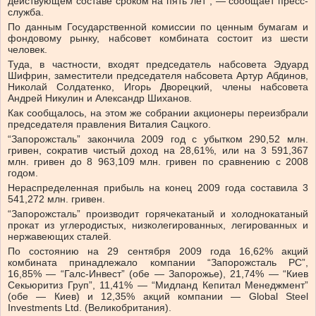
действующем составе сроком на пять лет”, — сообщает пресс-
служба.
По данным Государственной комиссии по ценным бумагам и
фондовому рынку, набсовет комбината состоит из шести
человек.
Туда, в частности, входят председатель набсовета Эдуард
Шифрин, заместители председателя набсовета Артур Абдинов,
Николай Солдатенко, Игорь Дворецкий, члены набсовета
Андрей Никулин и Александр Шиханов.
Как сообщалось, на этом же собрании акционеры переизбрали
председателя правления Виталия Сацкого.
“Запорожсталь” закончила 2009 год с убытком 290,52 млн.
гривен, сократив чистый доход на 28,61%, или на 3 591,367
млн. гривен до 8 963,109 млн. гривен по сравнению с 2008
годом.
Нераспределенная прибыль на конец 2009 года составила 3
541,272 млн. гривен.
“Запорожсталь” производит горячекатаный и холоднокатаный
прокат из углеродистых, низколегированных, легированных и
нержавеющих сталей.
По состоянию на 29 сентября 2009 года 16,62% акций
комбината принадлежало компании “Запорожсталь РС”,
16,85% — “Галс-Инвест” (обе — Запорожье), 21,74% — “Киев
Секьюритиз Груп”, 11,41% — “Мидланд Кепитал Менеджмент”
(обе — Киев) и 12,35% акций компании — Global Steel
Investments Ltd. (Великобритания).