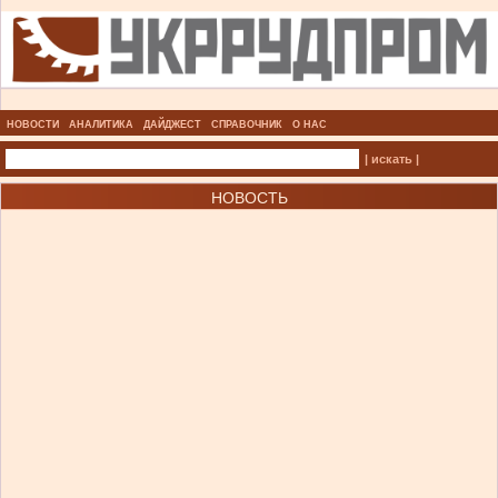
НОВОСТИ
АНАЛИТИКА
ДАЙДЖЕСТ
СПРАВОЧНИК
О НАС
| искать |
НОВОСТЬ