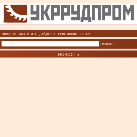
НОВОСТИ
АНАЛИТИКА
ДАЙДЖЕСТ
СПРАВОЧНИК
О НАС
| искать |
НОВОСТЬ