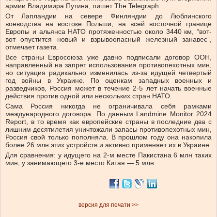
армии Владимира Путина, пишет The Telegraph.
От Лапландии на севере Финляндии до Люблинского
воеводства на востоке Польши, на всей восточной границе
Европы и альянса НАТО протяженностью около 3440 км, “вот-
вот опустится новый и взрывоопасный железный занавес”,
отмечает газета.
Все страны Евросоюза уже давно подписали договор ООН,
направленный на запрет использования противопехотных мин,
но ситуация радикально изменилась из-за идущей четвертый
год войны в Украине. По оценкам западных военных и
разведчиков, Россия может в течение 2-5 лет начать военные
действия против одной или нескольких стран НАТО.
Сама Россия никогда не ограничивала себя рамками
международного договора. По данным Landmine Monitor 2024
Report, в то время как европейские страны в последние два с
лишним десятилетия уничтожали запасы противопехотных мин,
Россия свой только пополняла. В прошлом году она накопила
более 26 млн этих устройств и активно применяет их в Украине.
Для сравнения: у идущего на 2-м месте Пакистана 6 млн таких
мин, у занимающего 3-е место Китая — 5 млн.
версия для печати >>