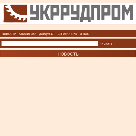
НОВОСТИ
АНАЛИТИКА
ДАЙДЖЕСТ
СПРАВОЧНИК
О НАС
| искать |
НОВОСТЬ