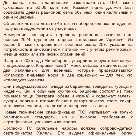
До конца года планировали законтрактовать 180 тысяч
сухпайков на 61,05 млн грн. Каждый ящик должен был
содержать девять рационов: семь обычных, один халяльный и
один кошерный.
Объявили четыре лота по 45 тысяч наборов, однако ни один не
получил предложений от участников.
Намерение расширить перечень рационов возникло еще
осенью 2024 года после опроса в приложении “Армия+”. Из
более 9 тысяч опрошенных военных около 25% указали на
потребность в инклюзивном питании — с учетом религиозных,
медицинских или этических ограничений.
В апреле 2025 года Минобороны утвердило новую техническую
спецификацию. К привычным 14 меню добавили еще четыре —
два халяльных для военных, которые придерживаются
исламских пищевых норм, и два кошерных — для тех, кто
исповедует иудаизм.
Они предусматривают блюда из баранины, говядины, курицы и
индейки. Как и обычные сухпайки, рационы состоят из трех
приемов пищи (завтрака, обеда и ужина) и содержат: галеты,
сухари, первые и вторые блюда в реторт-пакетах, кофе, сахар,
мед, джем, специи, салфетки и одноразовые ложки.
Новые технические спецификации (ТС) учитывают не только
религиозные стандарты, но и высокие требования к
сертификации, упаковке и контролю.
Согласно ТС халяльные наборы должны сопровождаться
сертификатом Халяль. Его выдает официальный орган