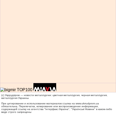
(c) Укррудпром — новости металлургии: цветная металлургия, черная металлургия,
металлургия Украины
При цитировании и использовании материалов ссылка на
www.ukrrudprom.ua
обязательна. Перепечатка, копирование или воспроизведение информации,
содержащей ссылку на агентства "Iнтерфакс-Україна", "Українськi Новини" в каком-либо
виде строго запрещены