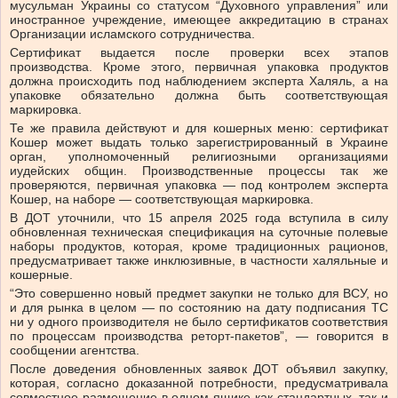
мусульман Украины со статусом “Духовного управления” или
иностранное учреждение, имеющее аккредитацию в странах
Организации исламского сотрудничества.
Сертификат выдается после проверки всех этапов
производства. Кроме этого, первичная упаковка продуктов
должна происходить под наблюдением эксперта Халяль, а на
упаковке обязательно должна быть соответствующая
маркировка.
Те же правила действуют и для кошерных меню: сертификат
Кошер может выдать только зарегистрированный в Украине
орган, уполномоченный религиозными организациями
иудейских общин. Производственные процессы так же
проверяются, первичная упаковка — под контролем эксперта
Кошер, на наборе — соответствующая маркировка.
В ДОТ уточнили, что 15 апреля 2025 года вступила в силу
обновленная техническая спецификация на суточные полевые
наборы продуктов, которая, кроме традиционных рационов,
предусматривает также инклюзивные, в частности халяльные и
кошерные.
“Это совершенно новый предмет закупки не только для ВСУ, но
и для рынка в целом — по состоянию на дату подписания ТС
ни у одного производителя не было сертификатов соответствия
по процессам производства реторт-пакетов”, — говорится в
сообщении агентства.
После доведения обновленных заявок ДОТ объявил закупку,
которая, согласно доказанной потребности, предусматривала
совместное размещение в одном ящике как стандартных, так и