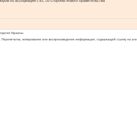
воров по ассоциации с ЕС со стороны нового правительства
ллургия Украины
 Перепечатка, копирование или воспроизведение информации, содержащей ссылку на агентс