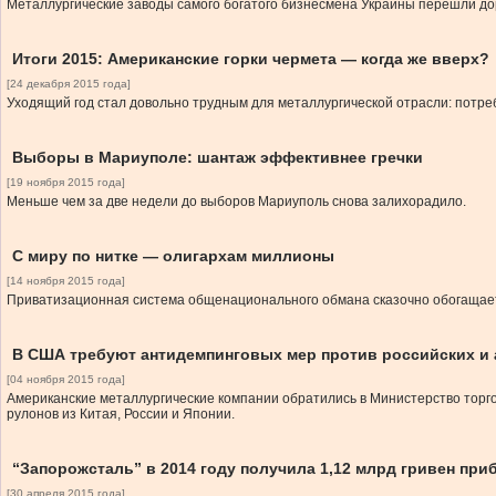
Металлургические заводы самого богатого бизнесмена Украины перешли дор
Итоги 2015: Американские горки чермета — когда же вверх?
[24 декабря 2015 года]
Уходящий год стал довольно трудным для металлургической отрасли: потре
Выборы в Мариуполе: шантаж эффективнее гречки
[19 ноября 2015 года]
Меньше чем за две недели до выборов Мариуполь снова залихорадило.
С миру по нитке — олигархам миллионы
[14 ноября 2015 года]
Приватизационная система общенационального обмана сказочно обогащает
В США требуют антидемпинговых мер против российских и 
[04 ноября 2015 года]
Американские металлургические компании обратились в Министерство торг
рулонов из Китая, России и Японии.
“Запорожсталь” в 2014 году получила 1,12 млрд гривен пр
[30 апреля 2015 года]