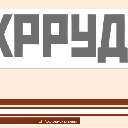
ТЕГ "холоднокатаный прокат"