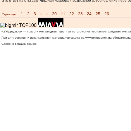
Это ответ на отставку Николая Азарова и возможное возобновление перего
1
2
3
<...>
20
21
22
23
24
25
26
Страницы:
(c) Укррудпром — новости металлургии: цветная металлургия, черная металлургия, мета
При цитировании и использовании материалов ссылка на
www.ukrrudprom.ua
обязательна.
Сделано в miavia estudia.