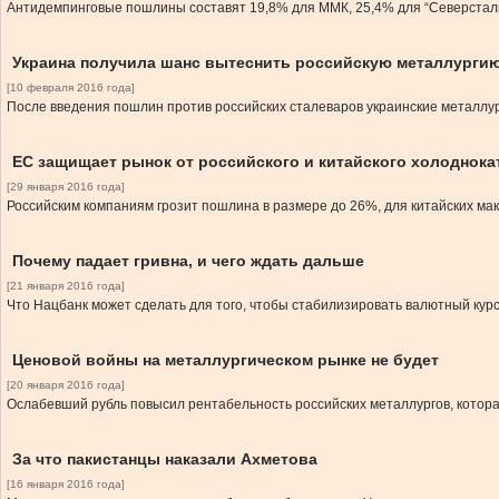
Антидемпинговые пошлины составят 19,8% для ММК, 25,4% для “Северстали
Украина получила шанс вытеснить российскую металлургию
[10 февраля 2016 года]
После введения пошлин против российских сталеваров украинские металлур
ЕС защищает рынок от российского и китайского холоднока
[29 января 2016 года]
Российским компаниям грозит пошлина в размере до 26%, для китайских ма
Почему падает гривна, и чего ждать дальше
[21 января 2016 года]
Что Нацбанк может сделать для того, чтобы стабилизировать валютный кур
Ценовой войны на металлургическом рынке не будет
[20 января 2016 года]
Ослабевший рубль повысил рентабельность российских металлургов, котора
За что пакистанцы наказали Ахметова
[16 января 2016 года]