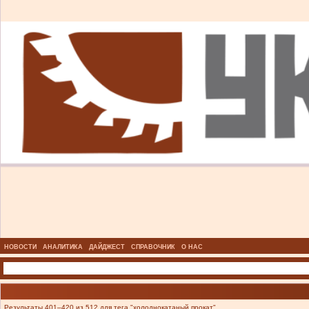
НОВОСТИ
АНАЛИТИКА
ДАЙДЖЕСТ
СПРАВОЧНИК
О НАС
Результаты 401–420 из 512 для тега "холоднокатаный прокат".