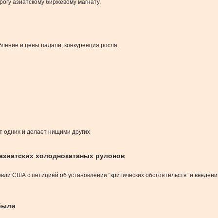
огу азиатскому биржевому магнату.
бление и цены падали, конкуренция росла
 одних и делает нищими других
азиатских холоднокатаных рулонов
овли США с петицией об установлении “критических обстоятельств” и введе
ибыли