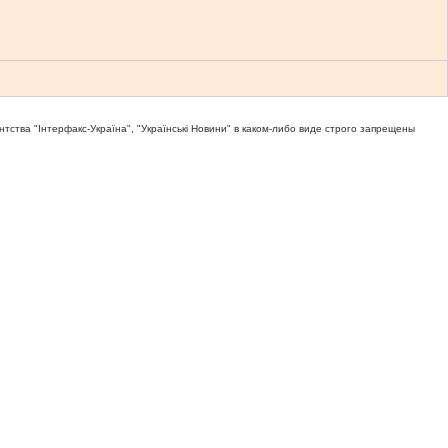
тва "Iнтерфакс-Україна", "Українськi Новини" в каком-либо виде строго запрещены