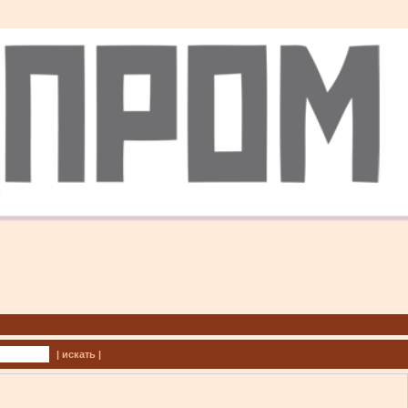
| искать |