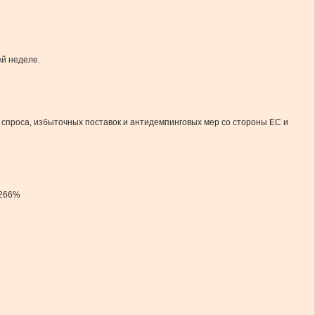
ей неделе.
о спроса, избыточных поставок и антидемпинговых мер со стороны ЕС и
 266%