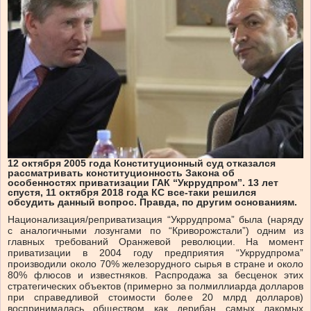
12 октября 2005 года Конституционный суд отказался
рассматривать конституционность Закона об
особенностях приватизации ГАК “Укррудпром”. 13 лет
спустя, 11 октября 2018 года КС все-таки решился
обсудить данный вопрос. Правда, по другим основаниям.
Национализация/реприватизация “Укррудпрома” была (наряду
с аналогичными лозунгами по “Криворожстали”) одним из
главных требований Оранжевой революции. На момент
приватизации в 2004 году предприятия “Укррудпрома”
производили около 70% железорудного сырья в стране и около
80% флюсов и известняков. Распродажа за бесценок этих
стратегических объектов (примерно за полмиллиарда долларов
при справедливой стоимости более 20 млрд долларов)
воспринималась обществом как дерибан самых лакомых