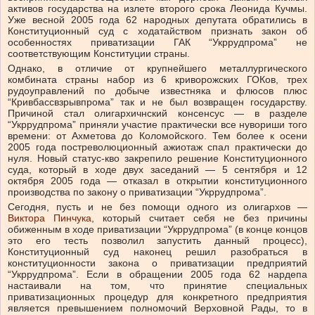
активов государства на излете второго срока Леонида Кучмы.
Уже весной 2005 года 62 народных депутата обратились в
Конституционный суд с ходатайством признать закон об
особенностях приватизации ГАК “Укррудпрома” не
соответствующим Конституции страны.
Однако, в отличие от крупнейшего металлургического
комбината страны набор из 6 криворожских ГОКов, трех
рудоуправлений по добыче известняка и флюсов плюс
“Кривбассвзрывпрома” так и не был возвращен государству.
Причиной стал олигархичнский консенсус — в разделе
“Укррудпрома” приняли участие практически все нувориши того
времени: от Ахметова до Коломойского. Тем более к осени
2005 года постреволюционный ажиотаж спал практически до
нуля. Новый статус-кво закрепило решение Конституционного
суда, который в ходе двух заседаний — 5 сентября и 12
октября 2005 года — отказал в открытии конституционного
производства по закону о приватизации “Укррудпрома”.
Сегодня, пусть и не без помощи одного из олигархов —
Виктора Пинчука
, который считает себя не без причины
обиженным в ходе приватизации “Укррудпрома” (в конце концов
это его тесть позволил запустить данный процесс),
Конституционный суд наконец решил разобраться в
конституционности закона о приватизации предприятий
“Укррудпрома”. Если в обращении 2005 года 62 нардепа
настаивали на том, что принятие специальных
приватизационных процедур для конкретного предприятия
является превышением полномочий Верховной Рады, то в