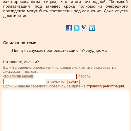
заинтересованным лицам, что итоги очередной “большой
приватизации” под занавес срока полномочий очередного
президента могут быть поставлены под сомнение. Даже спустя
десятилетие.
Ссылки по теме:
Пинчук запускает реприватизацию “Укррудпрома”
Что скажете, Аноним?
Если Вы зарегистрированный пользователь и хотите участвовать в
дискуссии — введите
свой логин (email)
, пароль
и нажмите
| войти |
.
Если Вы еще не зарегистрировались, зайдите на
страницу регистрации
.