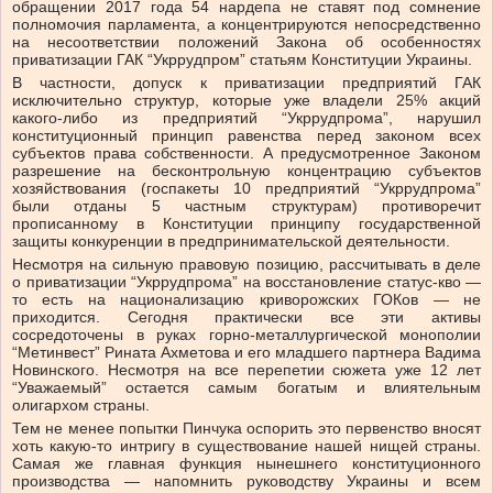
обращении 2017 года 54 нардепа не ставят под сомнение
полномочия парламента, а концентрируются непосредственно
на несоответствии положений Закона об особенностях
приватизации ГАК “Укррудпром” статьям Конституции Украины.
В частности, допуск к приватизации предприятий ГАК
исключительно структур, которые уже владели 25% акций
какого-либо из предприятий “Укррудпрома”, нарушил
конституционный принцип равенства перед законом всех
субъектов права собственности. А предусмотренное Законом
разрешение на бесконтрольную концентрацию субъектов
хозяйствования (госпакеты 10 предприятий “Укррудпрома”
были отданы 5 частным структурам) противоречит
прописанному в Конституции принципу государственной
защиты конкуренции в предпринимательской деятельности.
Несмотря на сильную правовую позицию, рассчитывать в деле
о приватизации “Укррудпрома” на восстановление статус-кво —
то есть на национализацию криворожских ГОКов — не
приходится. Сегодня практически все эти активы
сосредоточены в руках горно-металлургической монополии
“Метинвест” Рината Ахметова и его младшего партнера Вадима
Новинского. Несмотря на все перепетии сюжета уже 12 лет
“Уважаемый” остается самым богатым и влиятельным
олигархом страны.
Тем не менее попытки Пинчука оспорить это первенство вносят
хоть какую-то интригу в существование нашей нищей страны.
Самая же главная функция нынешнего конституционного
производства — напомнить руководству Украины и всем