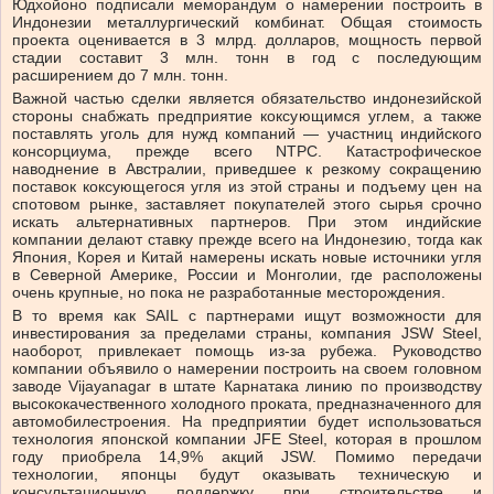
Юдхойоно подписали меморандум о намерении построить в
Индонезии металлургический комбинат. Общая стоимость
проекта оценивается в 3 млрд. долларов, мощность первой
стадии составит 3 млн. тонн в год с последующим
расширением до 7 млн. тонн.
Важной частью сделки является обязательство индонезийской
стороны снабжать предприятие коксующимся углем, а также
поставлять уголь для нужд компаний — участниц индийского
консорциума, прежде всего NTPC. Катастрофическое
наводнение в Австралии, приведшее к резкому сокращению
поставок коксующегося угля из этой страны и подъему цен на
спотовом рынке, заставляет покупателей этого сырья срочно
искать альтернативных партнеров. При этом индийские
компании делают ставку прежде всего на Индонезию, тогда как
Япония, Корея и Китай намерены искать новые источники угля
в Северной Америке, России и Монголии, где расположены
очень крупные, но пока не разработанные месторождения.
В то время как SAIL с партнерами ищут возможности для
инвестирования за пределами страны, компания JSW Steel,
наоборот, привлекает помощь из-за рубежа. Руководство
компании объявило о намерении построить на своем головном
заводе Vijayanagar в штате Карнатака линию по производству
высококачественного холодного проката, предназначенного для
автомобилестроения. На предприятии будет использоваться
технология японской компании JFE Steel, которая в прошлом
году приобрела 14,9% акций JSW. Помимо передачи
технологии, японцы будут оказывать техническую и
консультационную поддержку при строительстве и