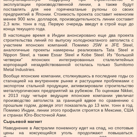
эксплуатации производственной линии, а также будут
поставлять для нее горячекатаные рулоны со своих
предприятий в Японии. Стоимость проекта составит немногим
менее 900 млн. долларов, производительность линии составит
2,3 млн. тонн в год. Первую очередь введут в строй еще до
конца текущего года.
В настоящее время в Индии анонсировано еще два проекта
строительства линий по выпуску холоднокатаного автолиста с
участием японских компаний. Помимо JSW и JFE Steel,
аналогичные проекты намерены реализовать Tata Steel и
Nippon Steel, а также Essar Steel и Kobe Steel. Из “большой
четверки” японских интегрированных сталелитейных
корпораций незадействованной осталась только Sumitomo
Metal Industries.
Вообще японские компании, столкнувшись в последние годы со
стагнацией на внутреннем рынке и растущими проблемами с
экспортом стальной продукции, активизировали строительство
металлургических предприятий за рубежом. По оценкам Nikkei,
к 2013 году четыре ведущие японские компании увеличат
производство автолиста за границей вдвое по сравнению с
прошлым годом, доведя этот показатель до 13 млн. тонн в год.
Помимо Индии, линии этого профиля строятся в Мексике, США
и странах Юго-Восточной Азии.
Сырьевой магнит
Наводнение в Австралии понемногу идет на спад, но спотовые
цены на коксующийся уголь продолжают повышаться.