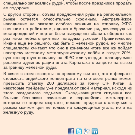
специально запасались рудой, чтобы после праздников продать
ее подороже.
С другой стороны, объем предложения руды на региональном
рынке остается относительно скромным. Австралийское
наводнение не оказало особого влияния на отправку ЖРС
внешним потребителям, однако в Бразилии ряд железорудных
месторождений и портов были вынуждены сбавить обороты как
раз из-за неблагоприятных погодных условий. Правительство
Индии еще не решило, как быть с железной рудой, но многие
специалисты считают, что оно в конечном итоге все же пойдет
навстречу местному металлургическому лобби и введет 20%-
ную экспортную пошлину на ЖРС или утвердит планируемое
решение администрации штата Карнатака о запрете на вывоз
за границу железной руды.
В связи с этим эксперты по-прежнему считают, что в феврале
стоимость индийского концентрата на спотовом рынке может
превысить отметку 200 долларов за тонну CIF Китай, а
некоторые трейдеры уже предлагают свой материал, исходя из
этого ожидаемого подъема. Складывающаяся ситуация все
больше беспокоит азиатских и европейских металлургов,
которым во втором квартале, похоже, придется столкнуться с
резким скачком цен не только на коксующийся уголь, но и на
железную руду.