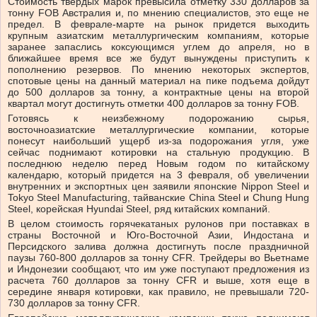
Стоимость твердых марок превысила отметку 330 долларов за
тонну FOB Австралия и, по мнению специалистов, это еще не
предел. В феврале-марте на рынок придется выходить
крупным азиатским металлургическим компаниям, которые
заранее запаслись коксующимся углем до апреля, но в
ближайшее время все же будут вынуждены приступить к
пополнению резервов. По мнению некоторых экспертов,
спотовые цены на данный материал на пике подъема дойдут
до 500 долларов за тонну, а контрактные цены на второй
квартал могут достигнуть отметки 400 долларов за тонну FOB.
Готовясь к неизбежному подорожанию сырья,
восточноазиатские металлургические компании, которые
понесут наибольший ущерб из-за подорожания угля, уже
сейчас поднимают котировки на стальную продукцию. В
последнюю неделю перед Новым годом по китайскому
календарю, который придется на 3 февраля, об увеличении
внутренних и экспортных цен заявили японские Nippon Steel и
Tokyo Steel Manufacturing, тайванские China Steel и Chung Hung
Steel, корейская Hyundai Steel, ряд китайских компаний.
В целом стоимость горячекатаных рулонов при поставках в
страны Восточной и Юго-Восточной Азии, Индостана и
Персидского залива должна достигнуть после праздничной
паузы 760-800 долларов за тонну CFR. Трейдеры во Вьетнаме
и Индонезии сообщают, что им уже поступают предложения из
расчета 760 долларов за тонну CFR и выше, хотя еще в
середине января котировки, как правило, не превышали 720-
730 долларов за тонну CFR.