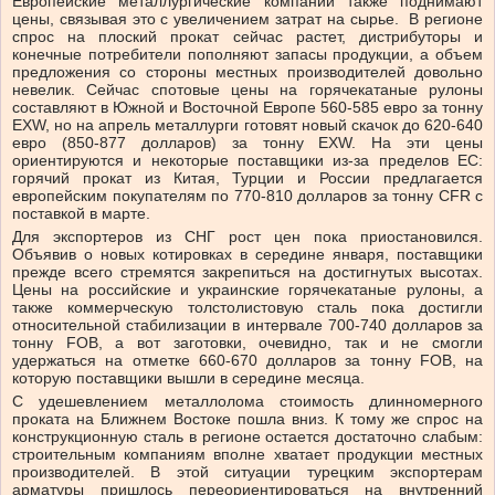
Европейские металлургические компании также поднимают
цены, связывая это с увеличением затрат на сырье. В регионе
спрос на плоский прокат сейчас растет, дистрибуторы и
конечные потребители пополняют запасы продукции, а объем
предложения со стороны местных производителей довольно
невелик. Сейчас спотовые цены на горячекатаные рулоны
составляют в Южной и Восточной Европе 560-585 евро за тонну
EXW, но на апрель металлурги готовят новый скачок до 620-640
евро (850-877 долларов) за тонну EXW. На эти цены
ориентируются и некоторые поставщики из-за пределов ЕС:
горячий прокат из Китая, Турции и России предлагается
европейским покупателям по 770-810 долларов за тонну CFR с
поставкой в марте.
Для экспортеров из СНГ рост цен пока приостановился.
Объявив о новых котировках в середине января, поставщики
прежде всего стремятся закрепиться на достигнутых высотах.
Цены на российские и украинские горячекатаные рулоны, а
также коммерческую толстолистовую сталь пока достигли
относительной стабилизации в интервале 700-740 долларов за
тонну FOB, а вот заготовки, очевидно, так и не смогли
удержаться на отметке 660-670 долларов за тонну FOB, на
которую поставщики вышли в середине месяца.
С удешевлением металлолома стоимость длинномерного
проката на Ближнем Востоке пошла вниз. К тому же спрос на
конструкционную сталь в регионе остается достаточно слабым:
строительным компаниям вполне хватает продукции местных
производителей. В этой ситуации турецким экспортерам
арматуры пришлось переориентироваться на внутренний