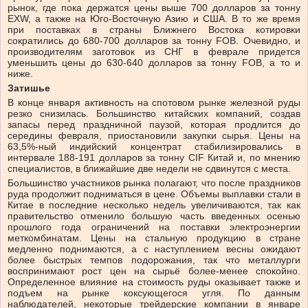
рынок, где пока держатся цены выше 700 долларов за тонну
EXW, а также на Юго-Восточную Азию и США. В то же время
при поставках в страны Ближнего Востока котировки
сократились до 680-700 долларов за тонну FOB. Очевидно, и
производителям заготовок из СНГ в феврале придется
уменьшить цены до 630-640 долларов за тонну FOB, а то и
ниже.
Затишье
В конце января активность на спотовом рынке железной руды
резко снизилась. Большинство китайских компаний, создав
запасы перед праздничной паузой, которая продлится до
середины февраля, приостановили закупки сырья. Цены на
63,5%-ный индийский концентрат стабилизировались в
интервале 188-191 долларов за тонну CIF Китай и, по мнению
специалистов, в ближайшие две недели не сдвинутся с места.
Большинство участников рынка полагают, что после праздников
руда продолжит подниматься в цене. Объемы выплавки стали в
Китае в последние несколько недель увеличиваются, так как
правительство отменило большую часть введенных осенью
прошлого года ограничений на поставки электроэнергии
меткомбинатам. Цены на стальную продукцию в стране
медленно поднимаются, а с наступлением весны ожидают
более быстрых темпов подорожания, так что металлурги
воспринимают рост цен на сырьё более-менее спокойно.
Определенное влияние на стоимость руды оказывает также и
подъем на рынке коксующегося угля. По данным
наблюдателей, некоторые трейдерские компании в январе