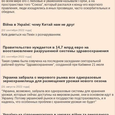
Во всем мире его с любовью и уважением называли Горби, а на
пространствах того “Союза”, который распался к концу его короткого
правления, люди изощрялись в иных прозвищах, часто оскорбительных и
обидных.
Війна в Україні: чому Китай нам не друг
[02 сентября 2022 года]
Київ дивиться на Пекін з розчаруванням.
Правительство нуждается в 14,7 млрд евро на
восстановление разрушенной системы здравоохранения
[01 сентября 2022 года]
Такая сумма была озвучена на последнем заседании секторальной
рабочей группы “Здравоохранение”, созданной при Кабмине 21 июля
Украина забрала с мирового рынка все одноразовые
зернохранилища для размещения урожая нового сезона
[31 августа 2022 года]
“Украина, возможно, забрала все одноразовые системы для хранения
урожая, которые сейчас доступны на мировом рынке, они в основном идут в
Украину. Потому украинский рынок и государство подстраховалось, и я
надеюсь, что особенных проблем с хранением урожая не будет”
Українська гідроенергетика в умовах війни та рекордного