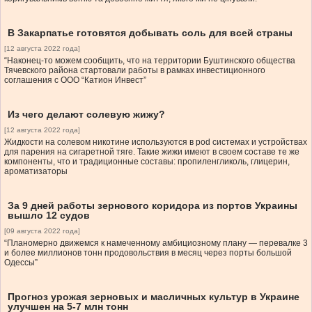
В Закарпатье готовятся добывать соль для всей страны
[12 августа 2022 года]
“Наконец-то можем сообщить, что на территории Буштинского общества
Тячевского района стартовали работы в рамках инвестиционного
соглашения с ООО “Катион Инвест”
Из чего делают солевую жижу?
[12 августа 2022 года]
Жидкости на солевом никотине используются в pod системах и устройствах
для парения на сигаретной тяге. Такие жижи имеют в своем составе те же
компоненты, что и традиционные составы: пропиленгликоль, глицерин,
ароматизаторы
За 9 дней работы зернового коридора из портов Украины
вышло 12 судов
[09 августа 2022 года]
“Планомерно движемся к намеченному амбициозному плану — перевалке 3
и более миллионов тонн продовольствия в месяц через порты большой
Одессы”
Прогноз урожая зерновых и масличных культур в Украине
улучшен на 5-7 млн тонн