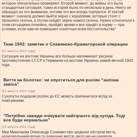
которое обязательно проверяют. Второй момент: до войны это была
стандартная ситуация, таких историй было по несколько в день. Никто не
обращал на это внимания, потому что все всегда торгуются. И третий
момент: сначала должно выйти зерно с кораблями, которые стоят с
прошлого сезона, а потом пойдёт зерно нового сезона. Нужно относиться к
этим ситуациям спокойно, пройдёт время и все придёт в норму — при
условии, если нам не помешают понятные всем обстоятельства”
Тени 1942: заметки о Славянско-Краматорской операции
[15 августа 2022 года]
Ситуация на востоке Украины все больше напоминает рисунок
противостояния СССР и Германии на востоке Украины зимой-весной 1942
года.
Виття на болотах: чи опуститься для росіян “залізна
завіса”
[15 августа 2022 года]
Сухопутні подорожі росіян до ЄС можуть припинитися вслід за
повітряними.
“Потрібно завжди очікувати найгіршого від сусіда. Тоді
все буде нормально”
[15 августа 2022 года]
Мер Миколаєва Олександр Сєнкевич про щоденні обстріли міста,
коригувальників вогню та довоєнне життя, якого ми не цінували.