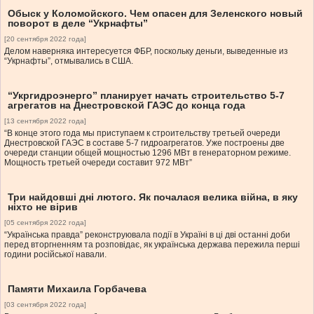
Обыск у Коломойского. Чем опасен для Зеленского новый
поворот в деле “Укрнафты”
[20 сентября 2022 года]
Делом наверняка интересуется ФБР, поскольку деньги, выведенные из
“Укрнафты”, отмывались в США.
“Укргидроэнерго” планирует начать строительство 5-7
агрегатов на Днестровской ГАЭС до конца года
[13 сентября 2022 года]
“В конце этого года мы приступаем к строительству третьей очереди
Днестровской ГАЭС в составе 5-7 гидроагрегатов. Уже построены две
очереди станции общей мощностью 1296 МВт в генераторном режиме.
Мощность третьей очереди составит 972 МВт”
Три найдовші дні лютого. Як почалася велика війна, в яку
ніхто не вірив
[05 сентября 2022 года]
“Українська правда” реконструювала події в Україні в ці дві останні доби
перед вторгненням та розповідає, як українська держава пережила перші
години російської навали.
Памяти Михаила Горбачева
[03 сентября 2022 года]