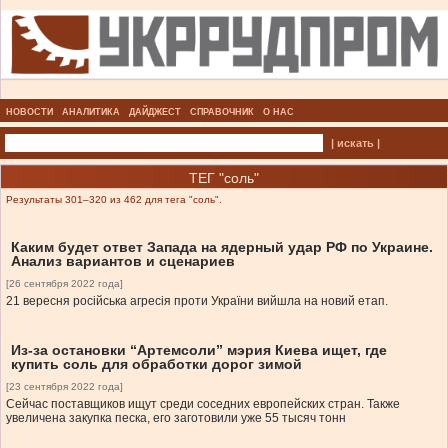
НОВОСТИ
АНАЛИТИКА
ДАЙДЖЕСТ
СПРАВОЧНИК
О НАС
| искать |
ТЕГ "соль"
Результаты 301–320 из 462 для тега "соль".
Каким будет ответ Запада на ядерный удар РФ по Украине.
Анализ вариантов и сценариев
[26 сентября 2022 года]
21 вересня російська агресія проти України вийшла на новий етап.
Из-за остановки “Артемсоли” мэрия Киева ищет, где
купить соль для обработки дорог зимой
[23 сентября 2022 года]
Сейчас поставщиков ищут среди соседних европейских стран. Также
увеличена закупка песка, его заготовили уже 55 тысяч тонн