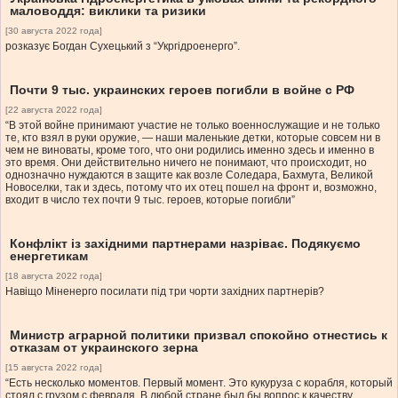
маловоддя: виклики та ризики
[30 августа 2022 года]
розказує Богдан Сухецький з “Укргідроенерго”.
Почти 9 тыс. украинских героев погибли в войне с РФ
[22 августа 2022 года]
“В этой войне принимают участие не только военнослужащие и не только
те, кто взял в руки оружие, — наши маленькие детки, которые совсем ни в
чем не виноваты, кроме того, что они родились именно здесь и именно в
это время. Они действительно ничего не понимают, что происходит, но
однозначно нуждаются в защите как возле Соледара, Бахмута, Великой
Новоселки, так и здесь, потому что их отец пошел на фронт и, возможно,
входит в число тех почти 9 тыс. героев, которые погибли”
Конфлікт із західними партнерами назріває. Подякуємо
енергетикам
[18 августа 2022 года]
Навіщо Міненерго посилати під три чорти західних партнерів?
Министр аграрной политики призвал спокойно отнестись к
отказам от украинского зерна
[15 августа 2022 года]
“Есть несколько моментов. Первый момент. Это кукуруза с корабля, который
стоял с грузом с февраля. В любой стране был бы вопрос к качеству,