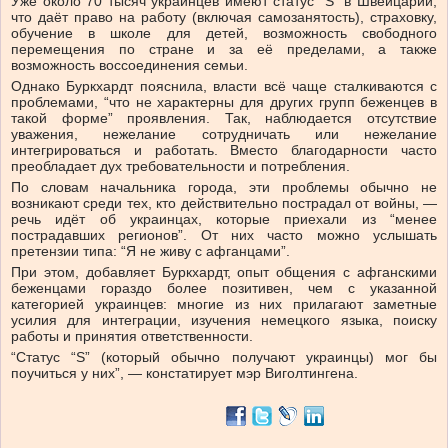
Уже около 70 тысяч украинцев имеют статус “S” в Швейцарии,
что даёт право на работу (включая самозанятость), страховку,
обучение в школе для детей, возможность свободного
перемещения по стране и за её пределами, а также
возможность воссоединения семьи.
Однако Буркхардт пояснила, власти всё чаще сталкиваются с
проблемами, “что не характерны для других групп беженцев в
такой форме” проявления. Так, наблюдается отсутствие
уважения, нежелание сотрудничать или нежелание
интегрироваться и работать. Вместо благодарности часто
преобладает дух требовательности и потребления.
По словам начальника города, эти проблемы обычно не
возникают среди тех, кто действительно пострадал от войны, —
речь идёт об украинцах, которые приехали из “менее
пострадавших регионов”. От них часто можно услышать
претензии типа: “Я не живу с афганцами”.
При этом, добавляет Буркхардт, опыт общения с афганскими
беженцами гораздо более позитивен, чем с указанной
категорией украинцев: многие из них прилагают заметные
усилия для интеграции, изучения немецкого языка, поиску
работы и принятия ответственности.
“Статус “S” (который обычно получают украинцы) мог бы
поучиться у них”, — констатирует мэр Виголтингена.