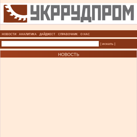
НОВОСТИ
АНАЛИТИКА
ДАЙДЖЕСТ
СПРАВОЧНИК
О НАС
| искать |
НОВОСТЬ