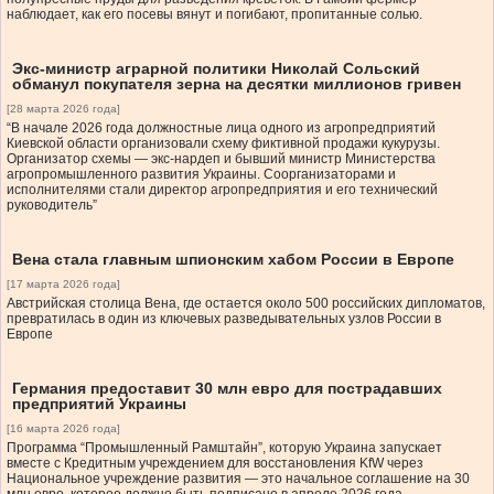
наблюдает, как его посевы вянут и погибают, пропитанные солью.
Экс-министр аграрной политики Николай Сольский
обманул покупателя зерна на десятки миллионов гривен
[28 марта 2026 года]
“В начале 2026 года должностные лица одного из агропредприятий
Киевской области организовали схему фиктивной продажи кукурузы.
Организатор схемы — экс-нардеп и бывший министр Министерства
агропромышленного развития Украины. Соорганизаторами и
исполнителями стали директор агропредприятия и его технический
руководитель”
Вена стала главным шпионским хабом России в Европе
[17 марта 2026 года]
Австрийская столица Вена, где остается около 500 российских дипломатов,
превратилась в один из ключевых разведывательных узлов России в
Европе
Германия предоставит 30 млн евро для пострадавших
предприятий Украины
[16 марта 2026 года]
Программа “Промышленный Рамштайн”, которую Украина запускает
вместе с Кредитным учреждением для восстановления KfW через
Национальное учреждение развития — это начальное соглашение на 30