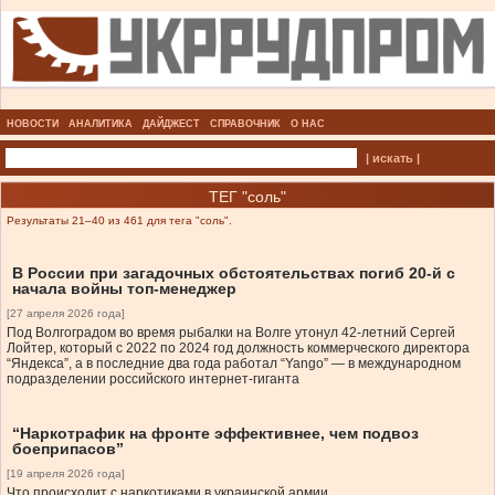
НОВОСТИ
АНАЛИТИКА
ДАЙДЖЕСТ
СПРАВОЧНИК
О НАС
| искать |
ТЕГ "соль"
Результаты 21–40 из 461 для тега "соль".
В России при загадочных обстоятельствах погиб 20-й с
начала войны топ-менеджер
[27 апреля 2026 года]
Под Волгоградом во время рыбалки на Волге утонул 42-летний Сергей
Лойтер, который с 2022 по 2024 год должность коммерческого директора
“Яндекса”, а в последние два года работал “Yango” — в международном
подразделении российского интернет-гиганта
“Наркотрафик на фронте эффективнее, чем подвоз
боеприпасов”
[19 апреля 2026 года]
Что происходит с наркотиками в украинской армии