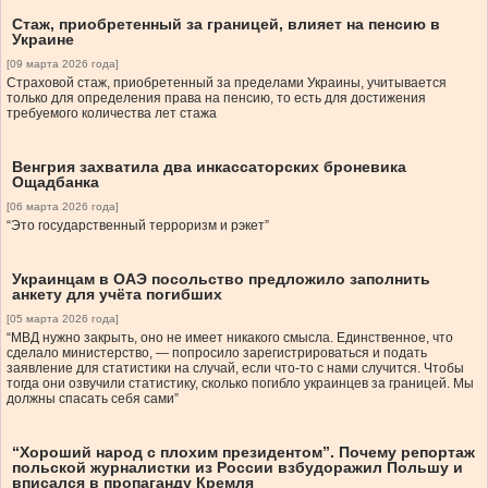
Стаж, приобретенный за границей, влияет на пенсию в
Украине
[09 марта 2026 года]
Страховой стаж, приобретенный за пределами Украины, учитывается
только для определения права на пенсию, то есть для достижения
требуемого количества лет стажа
Венгрия захватила два инкассаторских броневика
Ощадбанка
[06 марта 2026 года]
“Это государственный терроризм и рэкет”
Украинцам в ОАЭ посольство предложило заполнить
анкету для учёта погибших
[05 марта 2026 года]
“МВД нужно закрыть, оно не имеет никакого смысла. Единственное, что
сделало министерство, — попросило зарегистрироваться и подать
заявление для статистики на случай, если что-то с нами случится. Чтобы
тогда они озвучили статистику, сколько погибло украинцев за границей. Мы
должны спасать себя сами”
“Хороший народ с плохим президентом”. Почему репортаж
польской журналистки из России взбудоражил Польшу и
вписался в пропаганду Кремля