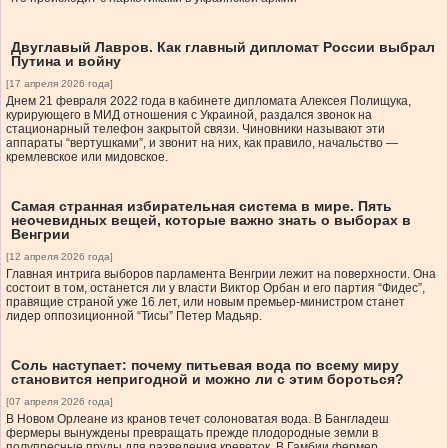
Двуглавый Лавров. Как главный дипломат России выбрал
Путина и войну
[17 апреля 2026 года]
Днем 21 февраля 2022 года в кабинете дипломата Алексея Полищука,
курирующего в МИД отношения с Украиной, раздался звонок на
стационарный телефон закрытой связи. Чиновники называют эти
аппараты “вертушками”, и звонит на них, как правило, начальство —
кремлевское или мидовское.
Самая странная избирательная система в мире. Пять
неочевидных вещей, которые важно знать о выборах в
Венгрии
[12 апреля 2026 года]
Главная интрига выборов парламента Венгрии лежит на поверхности. Она
состоит в том, останется ли у власти Виктор Орбан и его партия “Фидес”,
правящие страной уже 16 лет, или новым премьер-министром станет
лидер оппозиционной “Тисы” Петер Мадьяр.
Соль наступает: почему питьевая вода по всему миру
становится непригодной и можно ли с этим бороться?
[07 апреля 2026 года]
В Новом Орлеане из кранов течет солоноватая вода. В Бангладеш
фермеры вынуждены превращать прежде плодородные земли в
полупресные пруды для разведения креветок. В Гамбии фермер