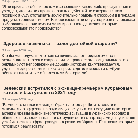
[03 февраля 2026 года]
“Я не признаю себя виновным в совершении какого-либо преступления и
убежден, что никаких противоправных действий не совершал. Свою
позицию я буду отстаивать исключительно правовым способом и в порядке,
предусмотренном законом. В то же время я не могу игнорировать признаки
выборочного и политически мотивированного давления, которые
сопровождают это производство”
Здоровье кишечника — залог достойной старости?
[18 января 2026 года]
Кто бы мог подумать, что наш кишечник станет предметом столь
безмерного интереса и очарования. Инфлюэнсеры в социальных сетях
рекламируют непроверенные добавки, которые, как утверждается,
улучшают здоровье кишечника, а производители молока и комбучи
обещают насытить его “полезными бактериями”.
Зеленский встретился с экс-вице-премьером Кубраковым,
который был уволен в 2024 году
[17 января 2026 года]
“Важно, что мы все в команде Украины готовы работать вместе и
максимально эффективно ради общих результатов. Обсудили некоторые
аспекты чрезвычайной энергетической ситуации в украинских городах и
общинах, перспективы нашего сотрудничества с партнерами для усиления
устойчивости и инфраструктурного развития Украины. Есть вещи, которые
готовимся реализовать”