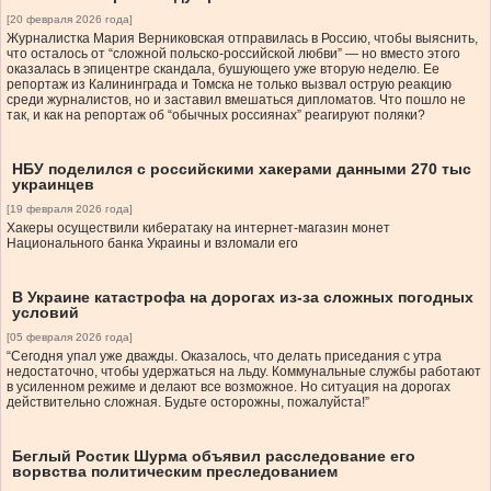
[20 февраля 2026 года]
Журналистка Мария Верниковская отправилась в Россию, чтобы выяснить,
что осталось от “сложной польско-российской любви” — но вместо этого
оказалась в эпицентре скандала, бушующего уже вторую неделю. Ее
репортаж из Калининграда и Томска не только вызвал острую реакцию
среди журналистов, но и заставил вмешаться дипломатов. Что пошло не
так, и как на репортаж об “обычных россиянах” реагируют поляки?
НБУ поделился с российскими хакерами данными 270 тыс
украинцев
[19 февраля 2026 года]
Хакеры осуществили кибератаку на интернет-магазин монет
Национального банка Украины и взломали его
В Украине катастрофа на дорогах из-за сложных погодных
условий
[05 февраля 2026 года]
“Сегодня упал уже дважды. Оказалось, что делать приседания с утра
недостаточно, чтобы удержаться на льду. Коммунальные службы работают
в усиленном режиме и делают все возможное. Но ситуация на дорогах
действительно сложная. Будьте осторожны, пожалуйста!”
Беглый Ростик Шурма объявил расследование его
ворвства политическим преследованием