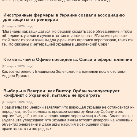
млн евро, которое должно быть подписано в апреле 2026 года
Иностранные фермеры в Украине создали ассоциацию
для защиты от рейдеров
[16 марта 2026 года]
“Мы знаем, как защищаться, но решили создать свое объединение, чтобы
объединить усилия и лучше отстаивать свои права. IFA сможет донести
свой голос ко всем важным для украинских аграриев переговоров, таких как
те, что связаны с интеграцией Украины в Европейский Союз”
Кто есть чей в Офисе президента. Связи и сферы влияния
[16 марта 2026 года]
Как все устроено у Владимира Зеленского на Банковой после отставки
Андрея Ермака
Выборы в Венгрии: как Виктор Орбан эксплуатирует
конфликт с Украиной, пытаясь не проиграть
[13 марта 2026 года]
Правительство Венгрии заявляет, что воюющая Украина не остановится ни
перед чем, чтобы помешать премьер-министру Виктору Орбану и его
партии “Фидес” выиграть предстоящие через месяц выборы. Более того, в
Будапеште утверждают, что Украина якобы готовит диверсии на ключевых
объектах энергетики и даже акты насилия в отношении главы
правительства и его родных.