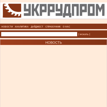
НОВОСТИ
АНАЛИТИКА
ДАЙДЖЕСТ
СПРАВОЧНИК
О НАС
| искать |
НОВОСТЬ