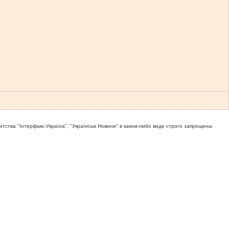
тва "Iнтерфакс-Україна", "Українськi Новини" в каком-либо виде строго запрещены