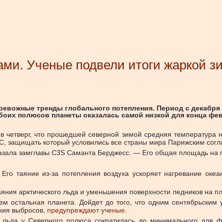
ами. Ученые подвели итоги жаркой з
евожные тренды глобального потепления. Период с декабря 
обоих полюсов планеты оказалась самой низкой для конца ф
в четверг, что прошедшей северной зимой средняя температура 
5°C, защищать который условились все страны мира Парижским сог
казала замглавы C3S Саманта Берджесс. — Его общая площадь на п
Его таяние из-за потепления воздуха ускоряет нагревание океан
яния арктического льда и уменьшения поверхности ледников на пл
ем остальная планета. Дойдет до того, что одним сентябрьским 
ения выбросов,
предупреждают ученые
.
 льда у Северного полюса сократилась до минимального для ф