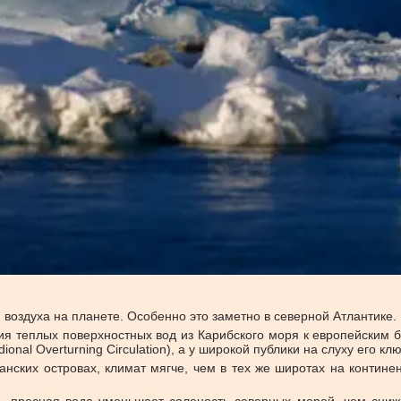
воздуха на планете. Особенно это заметно в северной Атлантике.
я теплых поверхностных вод из Карибского моря к европейским 
ional Overturning Circulation), а у широкой публики на слуху его 
анских островах, климат мягче, чем в тех же широтах на контине