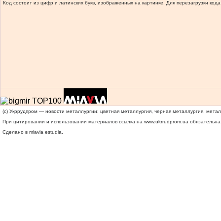
Код состоит из цифр и латинских букв, изображенных на картинке. Для перезагрузки кода
(c) Укррудпром — новости металлургии: цветная металлургия, черная металлургия, мета
При цитировании и использовании материалов ссылка на
www.ukrrudprom.ua
обязательна.
Сделано в miavia estudia.