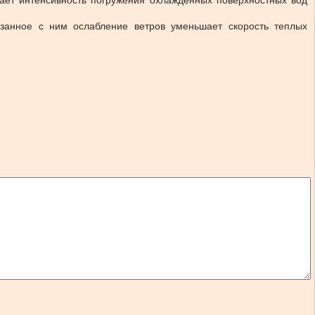
ает интенсивность погружения охлажденных поверхностных вод
язанное с ним ослабление ветров уменьшает скорость теплых