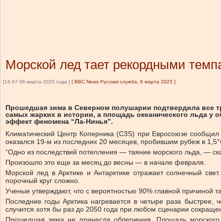
Морской лед тает рекордными темп
[14:47 06 марта 2025 года ]
[
BBC News Русская служба, 6 марта 2025
]
Прошедшая зима в Северном полушарии подтвердила все тр
самых жарких в истории, а площадь океанического льда у 
эффект феномена “Ла-Нинья”.
Климатический Центр Коперника (C3S) при Евросоюзе сообщил 
оказался 19-м из последних 20 месяцев, пробившим рубеж в 1,
“Одно из последствий потепления — таяние морского льда, — с
Произошло это еще за месяц до весны — в начале февраля.
Морской лед в Арктике и Антарктике отражает солнечный свет. 
порочный круг сложно.
Ученые утверждают, что с вероятностью 90% главной причиной та
Последние годы Арктика нагревается в четыре раза быстрее, ч
случится хотя бы раз до 2050 года при любом сценарии сокращ
Прошедшая зима не принесла облегчения. Площадь морского