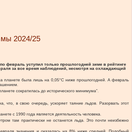
имы 2024/25
по февраль уступил только прошлогодней зиме в рейтинге
евраля за все время наблюдений, несмотря на охлаждающий
на планете была лишь на 0,05°C ниже прошлогодней. А февраль
лашением.
ланете сократилась до исторического минимума”.
а, что, в свою очередь, ускоряет таяние льдов. Разорвать этот
анете с 1990 года является деятельность человека.
утром там практически не останется льда. Это почти неизбежно
евраля значения и оказалась на 8% ниже средней. Подобный