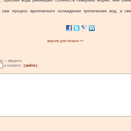
е, пресная вода уменьшает соленость северных морей, чем сниж
сам процесс арктического охлаждения тропических вод, а св
версия для печати >>
ии — введите
и нажмите
| войти |
.