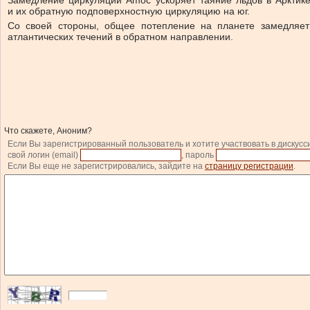
Замедление циркуляции Amoc ускоряет таяние льдов в Арктик
и их обратную подповерхностную циркуляцию на юг.
Со своей стороны, общее потепление на планете замедляет 
атлантических течений в обратном направлении.
Что скажете, Аноним?
Если Вы зарегистрированный пользователь и хотите участвовать в дискусс
свой логин (email)
, пароль
Если Вы еще не зарегистрировались, зайдите на
страницу регистрации
.