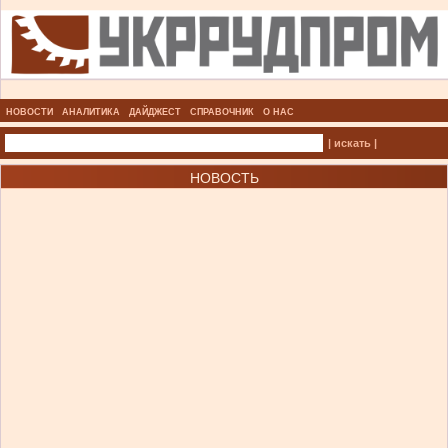
НОВОСТИ
АНАЛИТИКА
ДАЙДЖЕСТ
СПРАВОЧНИК
О НАС
| искать |
НОВОСТЬ