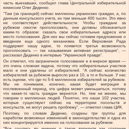
часть выехавших, сообщил глава Центральной избирательной
комиссии Олег Диденко.
“Там (за границей) сейчас миллионы украинских граждан, а, по
данным консульского учета, их там меньше 400 тысяч. Это явно
не соответствует действительности. Чтобы граждане за
рубежом смогли проголосовать, они должны обозначиться
каким-то образом: сказать свои избирательные адреса или
место голосования. Для них мы сейчас готовим предложение о
введении еще одного механизма. Если Верховная Рада
поддержит нашу идею, то появится третья возможность
проголосовать — так называемая активная регистрация”, —
рассказал Диденко в интервью “Украинской правде”.
Он отметил, что заграничное голосование и в мирное время —
это очень сложная задача, потому что избирательных участков
мало и они удалены от избирателей. “А сейчас количество
избирателей за рубежом выросло раз в 10, а то и больше. У нас
есть оценки, что где-то 5-6 миллионов избирателей за рубежом.
Мы не понимаем, конечно, какая будет миграция в
послевоенный период, эта цифра может уменьшиться, потому
что какая-то часть граждан вернется. Но, тем не менее, мы
говорим о миллионах людей. Понятно, что наши 102 участка,
которые существуют сейчас на территории посольств и
консульств, не могут решить проблему”, — отметил глава ЦИК.
Поэтому, по словам Диденко, созданы три группы для
наработки возможных изменений в законодательство и одна из
них концентрируется именно на голосовании за рубежом.
“Все сошлись во мнении о таком варианте как создание