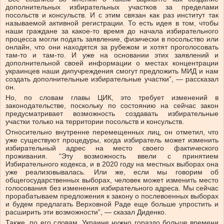
дополнительных избирательных участков за пределами
посольств и консульств. И с этим связан как раз институт так
называемой активной регистрации. То есть идея в том, чтобы
наши граждане за какое-то время до начала избирательного
процесса могли подать заявление, физически в посольство или
онлайн, что они находятся за рубежом и хотят проголосовать
там-то и там-то. И уже на основании этих заявлений и
дополнительной своей информации о местах концентрации
украинцев наши дипучреждения смогут предложить МИД и нам
создать дополнительные избирательные участки”, — рассказал
он.
Но, по словам главы ЦИК, это требует изменений в
законодательстве, поскольку по состоянию на сейчас закон
предусматривает возможность создавать избирательные
участки только на территории посольств и консульств.
Относительно внутренне перемещенных лиц, он отметил, что
уже существуют процедуры, когда избиратель может изменить
избирательный адрес на место своего фактического
проживания. “Эту возможность ввели с принятием
Избирательного кодекса, и в 2020 году на местных выборах она
уже реализовывалась. Или же, если мы говорим об
общегосударственных выборах, человек может изменить место
голосования без изменения избирательного адреса. Мы сейчас
прорабатываем предложения к закону о послевоенных выборах
и будем предлагать Верховной Раде еще больше упростить и
расширить эти возможности”, — сказал Диденко.
Также, по его словам, Украине нужно гораздо больше времени