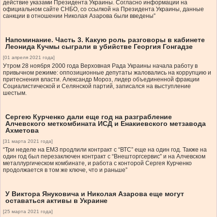
действие указами Президента Украины. Согласно информации на
официальном сайте СНБО, со ссылкой на Президента Украины, данные
санкции в отношении Николая Азарова были введены”
Напоминание. Часть 3. Какую роль разговоры в кабинете
Леонида Кучмы сыграли в убийстве Георгия Гонгадзе
[01 апреля 2021 года]
Утром 28 ноября 2000 года Верховная Рада Украины начала работу в
привычном режиме: оппозиционные депутаты жаловались на коррупцию и
притеснения власти. Александр Мороз, лидер объединенной фракции
Социалистической и Селянской партий, записался на выступление
шестым.
Сергею Курченко дали еще год на разграбление
Алчевского меткомбината ИСД и Енакиевского метзавода
Ахметова
[31 марта 2021 года]
“Три неделе на ЕМЗ продлили контракт с “ВТС” еще на один год. Также на
один год был перезаключен контракт с “Внешторгсервис” и на Алчевском
металлургическом комбинате, и работа с конторой Сергея Курченко
продолжается в том же ключе, что и раньше”
У Виктора Януковича и Николая Азарова еще могут
оставаться активы в Украине
[25 марта 2021 года]