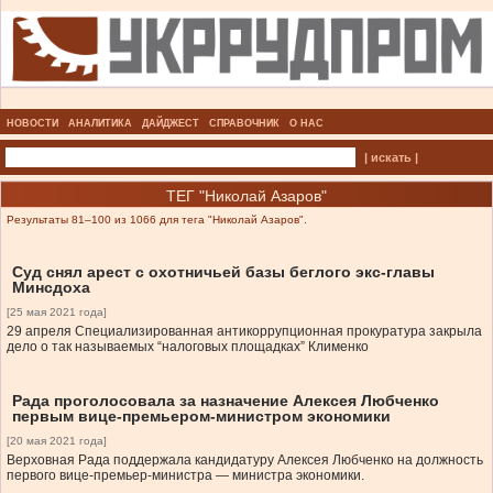
НОВОСТИ
АНАЛИТИКА
ДАЙДЖЕСТ
СПРАВОЧНИК
О НАС
| искать |
ТЕГ "Николай Азаров"
Результаты 81–100 из 1066 для тега "Николай Азаров".
Суд снял арест с охотничьей базы беглого экс-главы
Минсдоха
[25 мая 2021 года]
29 апреля Специализированная антикоррупционная прокуратура закрыла
дело о так называемых “налоговых площадках” Клименко
Рада проголосовала за назначение Алексея Любченко
первым вице-премьером-министром экономики
[20 мая 2021 года]
Верховная Рада поддержала кандидатуру Алексея Любченко на должность
первого вице-премьер-министра — министра экономики.