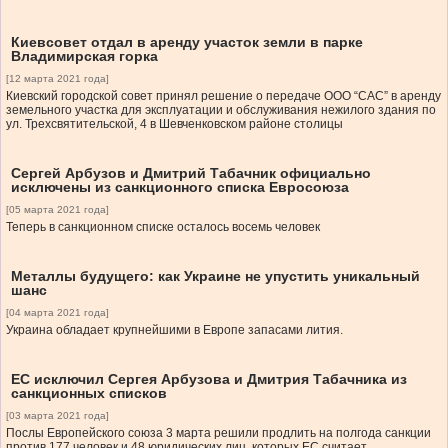
Киевсовет отдал в аренду участок земли в парке
Владимирская горка
[12 марта 2021 года]
Киевский городской совет принял решение о передаче ООО “САС” в аренду
земельного участка для эксплуатации и обслуживания нежилого здания по
ул. Трехсвятительской, 4 в Шевченковском районе столицы
Сергей Арбузов и Дмитрий Табачник официально
исключены из санкционного списка Евросоюза
[05 марта 2021 года]
Теперь в санкционном списке осталось восемь человек
Металлы будущего: как Украине не упустить уникальный
шанс
[04 марта 2021 года]
Украина обладает крупнейшими в Европе запасами лития.
ЕС исключил Сергея Арбузова и Дмитрия Табачника из
санкционных списков
[03 марта 2021 года]
Послы Европейского союза 3 марта решили продлить на полгода санкции
против 177 человек и 48 юридических лиц, которых ЕС считает