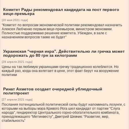
Комитет Рады рекомендовал кандидата на пост первого
вице-премьера
[20 мая 2021 года]
“Комитет по вопросам экономической политики рекомендовал назначить
Алексея Любченко первым вице-премьером, министром экономики.
Полностью поддерживаю решение комитета. Убежден, в зале с
назначением вопросов также не будет”
Украинская “черная икра”. Действительно ли гречка может
подорожать до 80 грн за килограмм
[29 апреля 2021 года]
Цены на так любимую украинцами гречку традиционно колеблются. Но
каждый раз, когда она взлетает в цене, этот факт берут на вооружение
политики
Ринат Ахметов создает очередной ублюдочный
политпроект
[27 апреля 2021 года]
Послания потенциальной политической силы будут напоминать лозунги, с
которыми на выборы мэра Кривого Рога шел кандидат от партии “Слуга
народа”, гендиректор Центрального горно-обогатительного комбината,
принадлежащего “Метинвесту”, Дмитрий Шевчик: “Развитие, мир,
стабильность”