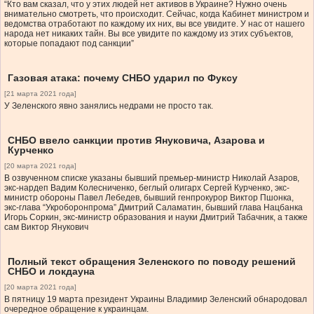
“Кто вам сказал, что у этих людей нет активов в Украине? Нужно очень
внимательно смотреть, что происходит. Сейчас, когда Кабинет министром и
ведомства отработают по каждому их них, вы все увидите. У нас от нашего
народа нет никаких тайн. Вы все увидите по каждому из этих субъектов,
которые попадают под санкции”
Газовая атака: почему СНБО ударил по Фуксу
[21 марта 2021 года]
У Зеленского явно занялись недрами не просто так.
СНБО ввело санкции против Януковича, Азарова и
Курченко
[20 марта 2021 года]
В озвученном списке указаны бывший премьер-министр Николай Азаров,
экс-нардеп Вадим Колесниченко, беглый олигарх Сергей Курченко, экс-
министр обороны Павел Лебедев, бывший генпрокурор Виктор Пшонка,
экс-глава “Укроборонпрома” Дмитрий Саламатин, бывший глава Нацбанка
Игорь Соркин, экс-министр образования и науки Дмитрий Табачник, а также
сам Виктор Янукович
Полный текст обращения Зеленского по поводу решений
СНБО и локдауна
[20 марта 2021 года]
В пятницу 19 марта президент Украины Владимир Зеленский обнародовал
очередное обращение к украинцам.