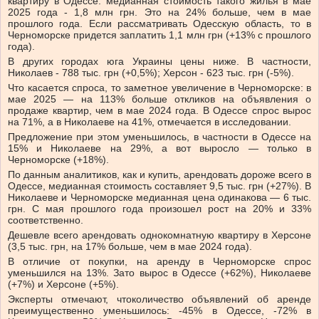
квартиру в
Одессе
: медианная стоимость такого жилья в мае
2025 года -
1,8 млн грн
. Это на 24% больше, чем в мае
прошлого года. Если рассматривать Одесскую область, то в
Черноморске
придется заплатить
1,1 млн грн
(+13% с прошлого
года).
В других городах юга Украины цены ниже. В частности,
Николаев
-
788 тыс. грн
(+0,5%);
Херсон
-
623 тыс. грн
(-5%).
Что касается спроса, то заметное увеличение в Черноморске: в
мае 2025 — на 113% больше откликов на объявления о
продаже квартир, чем в мае 2024 года. В Одессе спрос вырос
на 71%, а в Николаеве на 41%, отмечается в исследовании.
Предложение при этом уменьшилось, в частности в Одессе на
15% и Николаеве на 29%, а вот выросло — только в
Черноморске (+18%).
По данным аналитиков, как и купить, арендовать дороже всего в
Одессе, медианная стоимость составляет 9,5 тыс. грн (+27%). В
Николаеве и Черноморске медианная цена одинакова — 6 тыс.
грн. С мая прошлого года произошел рост на 20% и 33%
соответственно.
Дешевле всего арендовать однокомнатную квартиру в Херсоне
(3,5 тыс. грн, на 17% больше, чем в мае 2024 года).
В отличие от покупки, на аренду в Черноморске спрос
уменьшился на 13%. Зато вырос в Одессе (+62%), Николаеве
(+7%) и Херсоне (+5%).
Эксперты отмечают, что
количество объявлений об аренде
преимущественно уменьшилось: -45% в Одессе, -72% в