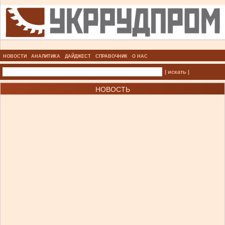
НОВОСТИ
АНАЛИТИКА
ДАЙДЖЕСТ
СПРАВОЧНИК
О НАС
| искать |
НОВОСТЬ