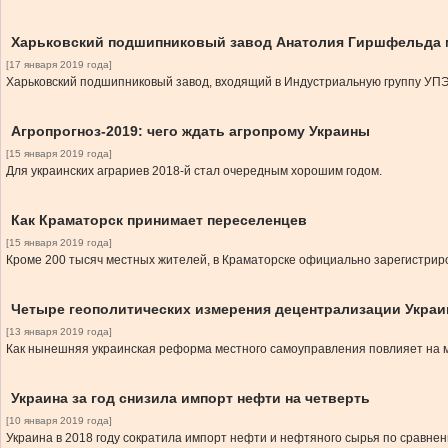
Харьковский подшипниковый завод Анатолия Гиршфельда м
[17 января 2019 года]
Харьковский подшипниковый завод, входящий в Индустриальную группу УПЭК
Агропрогноз-2019: чего ждать агропрому Украины
[15 января 2019 года]
Для украинских аграриев 2018-й стал очередным хорошим годом.
Как Краматорск принимает переселенцев
[15 января 2019 года]
Кроме 200 тысяч местных жителей, в Краматорске официально зарегистрир
Четыре геополитических измерения децентрализации Укра
[13 января 2019 года]
Как нынешняя украинская реформа местного самоуправления повлияет на 
Украина за год снизила импорт нефти на четверть
[10 января 2019 года]
Украина в 2018 году сократила импорт нефти и нефтяного сырья по сравнени