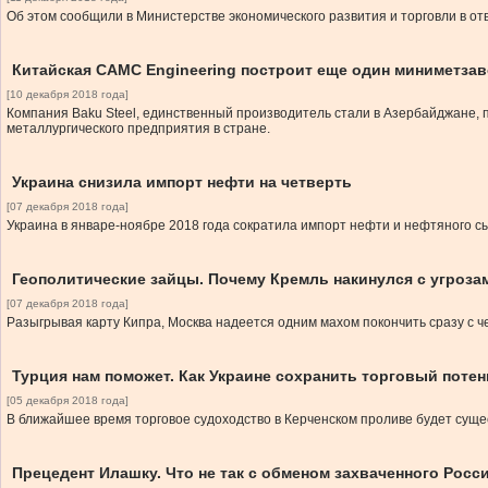
Об этом сообщили в Министерстве экономического развития и торговли в о
Китайская CAMC Engineering построит еще один миниметза
[10 декабря 2018 года]
Компания Baku Steel, единственный производитель стали в Азербайджане, 
металлургического предприятия в стране.
Украина снизила импорт нефти на четверть
[07 декабря 2018 года]
Украина в январе-ноябре 2018 года сократила импорт нефти и нефтяного с
Геополитические зайцы. Почему Кремль накинулся с угроза
[07 декабря 2018 года]
Разыгрывая карту Кипра, Москва надеется одним махом покончить сразу с 
Турция нам поможет. Как Украине сохранить торговый потен
[05 декабря 2018 года]
В ближайшее время торговое судоходство в Керченском проливе будет сущ
Прецедент Илашку. Что не так с обменом захваченного Росс