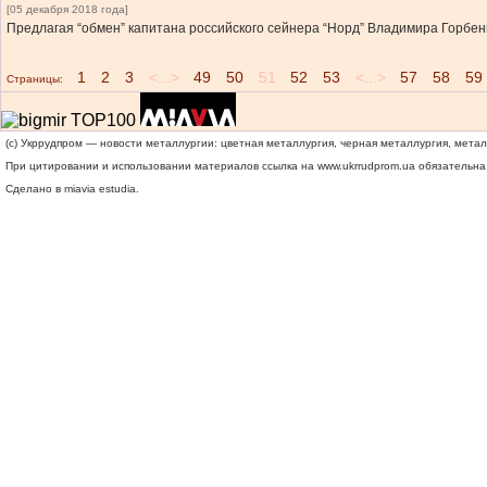
[05 декабря 2018 года]
Предлагая “обмен” капитана российского сейнера “Норд” Владимира Горбенко
1
2
3
<...>
49
50
51
52
53
<...>
57
58
59
Страницы:
(c) Укррудпром — новости металлургии: цветная металлургия, черная металлургия, мета
При цитировании и использовании материалов ссылка на
www.ukrrudprom.ua
обязательна.
Сделано в miavia estudia.