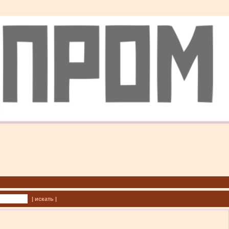
| искать |