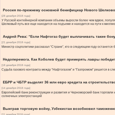
Россия по-прежнему основной бенифициар Нового Шелково
[28 декабря 2018 года]
У Русской контейнерной компании объемы выросли более чем вдвое, попул
Шелковый путь все еще находится на подъеме и находится на пути к милли
Андрей Рева: “Если Нафтогаз будет выплачивать такие бонус
[21 декабря 2018 года]
Министр соцполитики рассказал “Стране”, кто в следующем году останется б
Недоперемога. Как Коболев будет примерять лавры победи
[18 декабря 2018 года]
Судьба газового контракта между “Нафтогазом” и “Газпромом” решится в с
ЕБРР и ЧБТР выделят 36 млн евро кредита на строительств
[14 декабря 2018 года]
Европейский банк реконструкции и развития и Черноморский банк торговли и
солнечных электростанций
Выиграв торговую войну, Узбекистан возобновил таможенн
[11 декабря 2018 года]