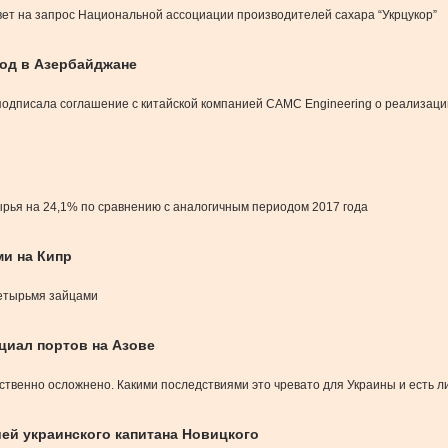
твет на запрос Национальной ассоциации производителей сахара “Укрцукор”
вод в Азербайджане
подписала соглашение с китайской компанией CAMC Engineering о реализации
ырья на 24,1% по сравнению с аналогичным периодом 2017 года
ми на Кипр
четырьмя зайцами
циал портов на Азове
ественно осложнено. Какими последствиями это чревато для Украины и есть
ией украинского капитана Новицкого