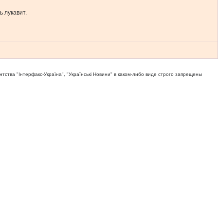
 лукавит.
тва "Iнтерфакс-Україна", "Українськi Новини" в каком-либо виде строго запрещены