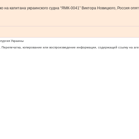
 на капитана украинского судна “ЯМК-0041” Виктора Новицкого, Россия опять
ллургия Украины
 Перепечатка, копирование или воспроизведение информации, содержащей ссылку на агентс