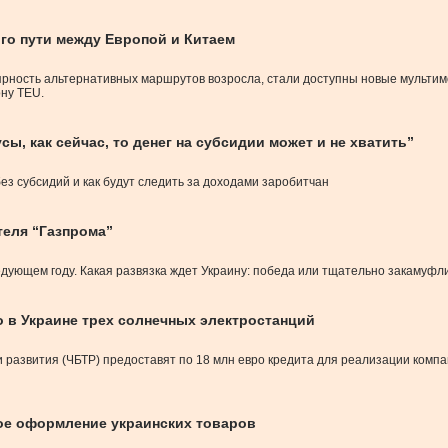
го пути между Европой и Китаем
ярность альтернативных маршрутов возросла, стали доступны новые мульти
ону TEU.
ы, как сейчас, то денег на субсидии может и не хватить”
ез субсидий и как будут следить за доходами заробитчан
теля “Газпрома”
ледующем году. Какая развязка ждет Украину: победа или тщательно закаму
о в Украине трех солнечных электростанций
 развития (ЧБТР) предоставят по 18 млн евро кредита для реализации компа
ое оформление украинских товаров