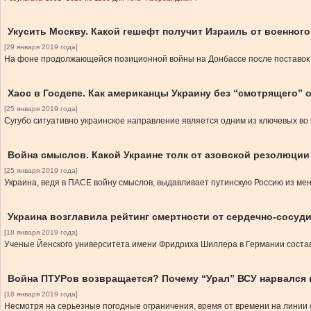
Укусить Москву. Какой гешефт получит Израиль от военного
[29 января 2019 года]
На фоне продолжающейся позиционной войны на Донбассе после поставок и
Хаос в Госдепе. Как американцы Украину без “смотрящего” 
[25 января 2019 года]
Сугубо ситуативно украинское направление является одним из ключевых во 
Война смыслов. Какой Украине толк от азовской резолюци
[25 января 2019 года]
Украина, ведя в ПАСЕ войну смыслов, выдавливает путинскую Россию из ме
Украина возглавила рейтинг смертности от сердечно-сосуд
[18 января 2019 года]
Ученые Йенского университета имени Фридриха Шиллера в Германии состав
Война ПТУРов возвращается? Почему “Урал” ВСУ нарвался 
[18 января 2019 года]
Несмотря на серьезные погодные ограничения, время от времени на линии