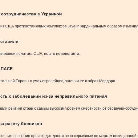
 сотрудничества с Украиной
з США противотанковых комплексов Javelin кардинальным образом изменилос
оставили
внешней политике США, но это не константа.
и ПАСЕ
нтальной Европы в умах европейцев, загоняя ее в образ Мордора
истых заболеваний из-за неправильного питания
или рейтинг стран с самым высоким уровнем смертности от сердечно-сосуди
на ракету боевиков
 соприкосновения происходят достаточно серьезные по меркам позиционной