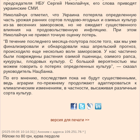
председателя НБУ Сергей Николайчук, его слова приводят
украинские СМИ.
Николайчук отметил, что Украина потеряла определенную
часть урожая ранних сортов плодово-ягодных и озимых культур
из-за весенних заморозков, но не ожидает существенного
влияния на продовольственную инфляцию. При этом
Николайчук не привел точную оценку потерь.
“В течение последнего месяца-полутора после того, как мы уже
финализировали и обнародовали наш апрельский прогноз,
происходило еще несколько волн заморозков. У нас частично
были повреждены растения озимой пшеницы, озимого рапса,
кукурузы, плодовых культур. С большой вероятностью мы
можем говорить о потерях определенных культур”, — сказал
руководитель Нацбанка.
По его мнению, последствия пока не будут существенными,
ведь аграрии по-прежнему продолжают адаптироваться к
климатическим изменениям, в частности, высаживая различные
сорта культур.
версия для печати >>
[2025-06-06 10:14:31] [ Аноним с адреса 109.251.76.* ]
Яблоки по 80 грн, курва пердоле