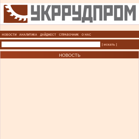
НОВОСТИ
АНАЛИТИКА
ДАЙДЖЕСТ
СПРАВОЧНИК
О НАС
| искать |
НОВОСТЬ