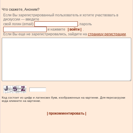
Что скажете, Аноним?
Если Вы зарегистрированный пользователь и хотите участвовать в
дискуссии — введите
свой логин (email)
, пароль
и нажмите
| войти |
.
Если Вы еще не зарегистрировались, зайдите на
страницу регистрации
.
Код состоит из цифр и латинских букв, изображенных на картинке. Для перезагрузки
кода кликните на картинке.
| прокомментировать |