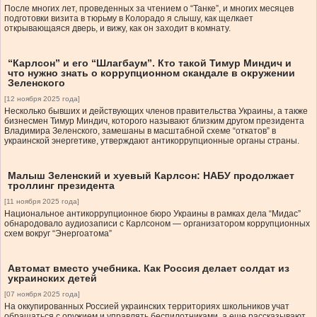
После многих лет, проведенных за чтением о “Танке”, и многих месяцев
подготовки визита в тюрьму в Колорадо я слышу, как щелкает
открывающаяся дверь, и вижу, как он заходит в комнату.
“Карлсон” и его “Шлагбаум”. Кто такой Тимур Миндич и
что нужно знать о коррупционном скандале в окружении
Зеленского
[12 ноября 2025 года]
Несколько бывших и действующих членов правительства Украины, а также
бизнесмен Тимур Миндич, которого называют близким другом президента
Владимира Зеленского, замешаны в масштабной схеме “откатов” в
украинской энергетике, утверждают антикоррупционные органы страны.
Малыш Зеленский и хуевый Карлсон: НАБУ продолжает
троллинг президента
[11 ноября 2025 года]
Национальное антикоррупционное бюро Украины в рамках дела “Мидас”
обнародовало аудиозаписи с Карлсоном — организатором коррупционных
схем вокруг “Энергоатома”
Автомат вместо учебника. Как Россия делает солдат из
украинских детей
[07 ноября 2025 года]
На оккупированных Россией украинских территориях школьников учат
обращаться с оружием и управлять беспилотниками, а еще рассказывают,