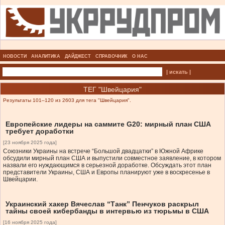
НОВОСТИ
АНАЛИТИКА
ДАЙДЖЕСТ
СПРАВОЧНИК
О НАС
| искать |
ТЕГ "Швейцария"
Результаты 101–120 из 2603 для тега "Швейцария".
Европейские лидеры на саммите G20: мирный план США
требует доработки
[23 ноября 2025 года]
Союзники Украины на встрече “Большой двадцатки” в Южной Африке
обсудили мирный план США и выпустили совместное заявление, в котором
назвали его нуждающимся в серьезной доработке. Обсуждать этот план
представители Украины, США и Европы планируют уже в воскресенье в
Швейцарии.
Украинский хакер Вячеслав “Танк” Пенчуков раскрыл
тайны своей кибербанды в интервью из тюрьмы в США
[16 ноября 2025 года]