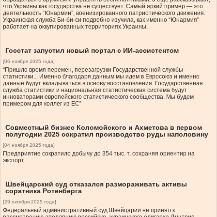
что Украины как государства не существует. Самый яркий пример — это
деятельность “Юнармии”, военизированного патриотического движения.
Украинская служба Би-би-си подробно изучила, как именно “Юнармия”
работает на оккупированных территориях Украины.
Госстат запустил новый портал с ИИ-ассистентом
[06 ноября 2025 года]
“Пришло время перемен, перезагрузки Государственной службы
статистики... Именно благодаря данным мы идем в Евросоюз и именно
данные будут вкладываться в основу восстановления. Государственная
служба статистики и национальная статистическая система будут
инноваторами европейского статистического сообщества. Мы будем
примером для коллег из ЕС”
Совместный бизнес Коломойского и Ахметова в первом
полугодии 2025 сократил производство руды наполовину
[04 ноября 2025 года]
Предприятие сократило добычу до 354 тыс. т, сохраняя ориентир на
экспорт
Швейцарский суд отказался размораживать активы
соратника Ротенберга
[29 октября 2025 года]
Федеральный административный суд Швейцарии не принял к