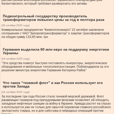
рассмотрению апелляцию российско- украинского олигарха Дмитрия
Калантирского, который требовал разморозить его активы
Подконтрольный государству производитель
трансформаторов повысил цены за год в полтора раза
[26 октября 2025 года]
Коммунальное предприятие “Киевтеплоэнерго” 22 октября заключило
соглашение с ЧАО “Запорожтрансформатор” о закупке трансформаторов
на общую сумму 133,85 млн. грн
Германия выделила 60 млн евро на поддержку энергетики
Украины
[24 октября 2025 года]
“Эти средства помогут быстрее поставлять генераторы, энергетическое
оборудование и мобильные теплоэлектростанции. Поблагодарила за это
решение министра энергетики Германии Катерину Райхе”
Что такое “теневой флот” и как Россия использует его
против Запада
[24 октября 2025 года]
За последние три года Россия стала теневой морской державой. Флот
ржавеющих танкеров под причудливыми флагами позволяет ей обходить
западные нефтяные санкции за войну в Украине. Армада растет на глазах
и используется уже не только для скрытой перевозки главного российского
экспортного товара, но и для саботажа и гибридных операций против