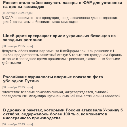
Россия стала тайно закупать лазеры в ЮАР для установки
на дроны-камикадзе
[11 октября 2025 года]
В ЮАР не понимают, как продукция, предназначенная для гражданских
целей, оказалась на беспилотниках-камикадзе
Швейцария прекращает прием украинских беженцев из
западных регионов
[08 октября 2025 года]
Депутаты обеих палат парламента Швейцарии приняли решение с 1
ноября предоставлять защитный статус S только тем гражданам Украины,
которые в последнее время проживали в регионах, охваченных боевыми
действиями
Российские журналисты впервые показали фото
ублюдков Путина
[08 октября 2025 года]
“Агентство” впервые показало снимки, как утверждается, сыновей
президента РФ Владимира Путина и бывшей гимнастки Алины Кабаевой
В дронах и ракетах, которыми Россия атаковала Украину 5
октября, содержалось более 100 тыс. компонентов
иностранного производства
[06 октября 2025 года]