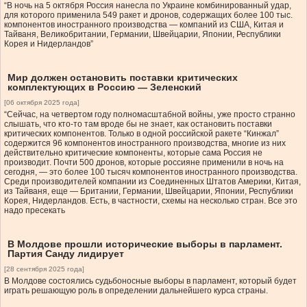
“В ночь на 5 октября Россия нанесла по Украине комбинированный удар,
для которого применила 549 ракет и дронов, содержащих более 100 тыс.
компонентов иностранного производства — компаний из США, Китая и
Тайваня, Великобритании, Германии, Швейцарии, Японии, Республики
Корея и Нидерландов”
Мир должен остановить поставки критических
комплектующих в Россию — Зеленский
[06 октября 2025 года]
“Сейчас, на четвертом году полномасштабной войны, уже просто странно
слышать, что кто-то там вроде бы не знает, как остановить поставки
критических компонентов. Только в одной российской ракете “Кинжал”
содержится 96 компонентов иностранного производства, многие из них
действительно критические компоненты, которые сама Россия не
производит. Почти 500 дронов, которые россияне применили в ночь на
сегодня, — это более 100 тысяч компонентов иностранного производства.
Среди производителей компании из Соединенных Штатов Америки, Китая,
из Тайваня, еще — Британии, Германии, Швейцарии, Японии, Республики
Корея, Нидерландов. Есть, в частности, схемы на несколько стран. Все это
надо пресекать
В Молдове прошли исторические выборы в парламент.
Партия Санду лидирует
[28 сентября 2025 года]
В Молдове состоялись судьбоносные выборы в парламент, который будет
играть решающую роль в определении дальнейшего курса страны.